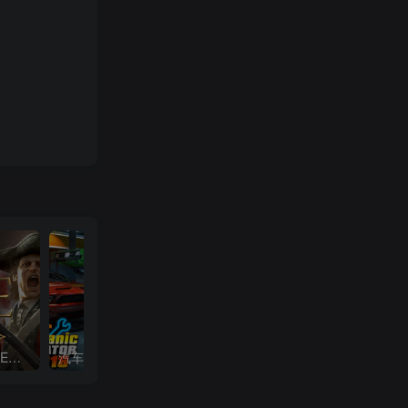
全面战争：帝国|Total War Empire|1.5.0|整合全DLC
汽车修理工模拟2018|Car Mechanic Simulator 2018|1.6.8|整合全DLC