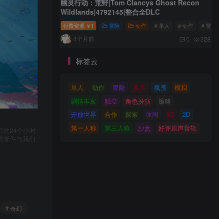
幽灵行动：荒野|Tom Clancys Ghost Recon
Wildlands|4792145|整合全DLC
付费资源
1
冒险
动作
# 单人
# 动作
# 冒险
￥
8个月前
0
328
标签云
单人
动作
冒险
多人
氛围
模拟
剧情丰富
独立
角色扮演
策略
开放世界
合作
探索
休闲
3D
2D
第一人称
第三人称
沙盒
好评原声音轨
的24个小时
请邮件与我们
# 奇幻