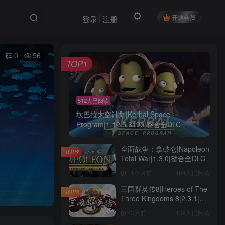
开通会员
登录
注册
0
56
TOP1
512人已阅读
坎巴拉太空计划|Kerbal Space
Program|1.12.5.3190|整合全DLC
全面战争：拿破仑|Napoleon
TOP2
Total War|1.3.0|整合全DLC
11个月前
464人已阅读
三国群英传8|Heroes of The
TOP3
Three Kingdoms 8|2.3.1|整
合全DLC
23天前
439人已阅读