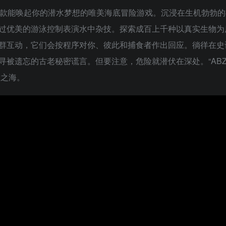
ABZÛ 是一款能唤起你的潜水梦想的唯美海底冒险游戏。沉浸在生机勃勃
过优美的游泳控制表演水中杂技。探索成百上千种以真实生物为
群互动，它们会按程序对你、彼此和捕食者作出回应。徜徉在史
被遗忘的古老秘密谎言。但要注意，危险就潜伏在深处。“ABZ
慧之海。