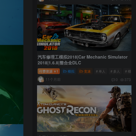
汽车修理工模拟2018|Car Mechanic Simulator
2018|1.6.8|整合全DLC
付费资源
1
模拟
竞速
# 单人
# 多人
# 模拟
￥
11个月前
0
373