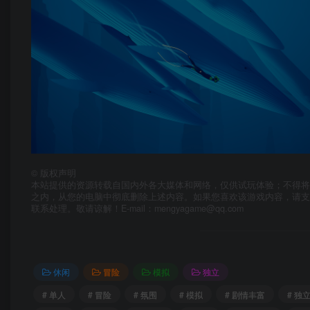
©
版权声明
本站提供的资源转载自国内外各大媒体和网络，仅供试玩体验；不得将
之内，从您的电脑中彻底删除上述内容。如果您喜欢该游戏内容，请
联系处理。敬请谅解！E-mail：mengyagame@qq.com
休闲
冒险
模拟
独立
# 单人
# 冒险
# 氛围
# 模拟
# 剧情丰富
# 独