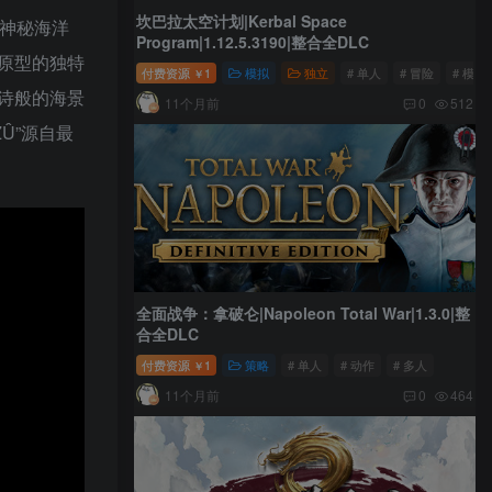
坎巴拉太空计划|Kerbal Space
的神秘海洋
Program|1.12.5.3190|整合全DLC
原型的独特
付费资源
1
模拟
独立
# 单人
# 冒险
# 模拟
￥
诗般的海景
11个月前
0
512
Û”源自最
全面战争：拿破仑|Napoleon Total War|1.3.0|整
合全DLC
付费资源
1
策略
# 单人
# 动作
# 多人
￥
11个月前
0
464