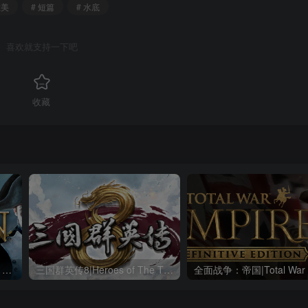
唯美
# 短篇
# 水底
喜欢就支持一下吧
收藏
全面战争：拿破仑|Napoleon Total War|1.3.0|整合全DLC
三国群英传8|Heroes of The Three Kingdoms 8|2.3.1|整合全DLC