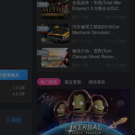
全面战争：帝国|Total War
TOP4
Empire|1.5.0|整合全DLC
9个月前
396人已阅读
汽车修理工模拟2018|Car
TOP5
Mechanic Simulator
2018|1.6.8|整合全DLC
11个月前
373人已阅读
幽灵行动：荒野|Tom
TOP6
Clancys Ghost Recon
Wildlands|4792145|整合全
8个月前
328人已阅读
DLC
登录购买
热门推荐
最近更新
猜你喜欢
1.3 GB
4.5 GB
私信