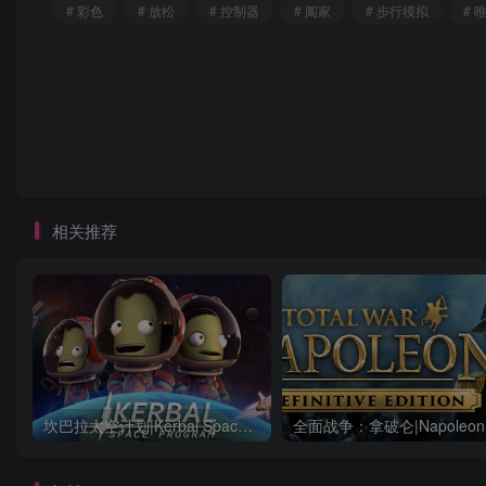
# 彩色
# 放松
# 控制器
# 阖家
# 步行模拟
# 
相关推荐
坎巴拉太空计划|Kerbal Space Program|1.12.5.3190|整合全DLC