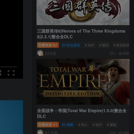
三国群英传8|Heroes of The Three Kingdoms
8|2.3.1|整合全DLC
付费资源
1
积分游戏
# 动作
# 模拟
# 角色扮演
23天前
1
439
全面战争：帝国|Total War Empire|1.5.0|整合全
DLC
付费资源
1
策略
# 单人
# 动作
# 冒险
￥
9个月前
0
396