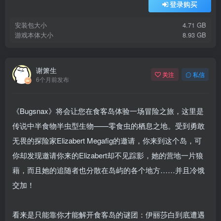
登录购买
安装包大小
4.71 GB
游戏本体大小
8.93 GB
谢箫生
关注
私信
6个月前发布
《Bugsnax》将会让您在食客岛体验一场冒险之旅，这里是
传说中半食物半虫型生物——零食虫的栖息之地。受到勇敢
无畏的探险家Elizabert Megafig的邀请，你来到这个岛，可
你却发现邀请你来的Elizabert却不见踪影，她的营地一片狼
藉，而且她的追随者也分散在岛屿的各个地方……并且冷饿
交加！
看来是只能靠你才能解开食客岛的谜团：伊丽莎白到底遭遇