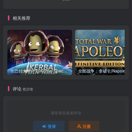
相关推荐
坎巴拉太空计划|Kerbal Space Program|1.12.5.3190|整合全DLC
全面战争：
评论
抢沙发
请登录后发表评论
登录
注册