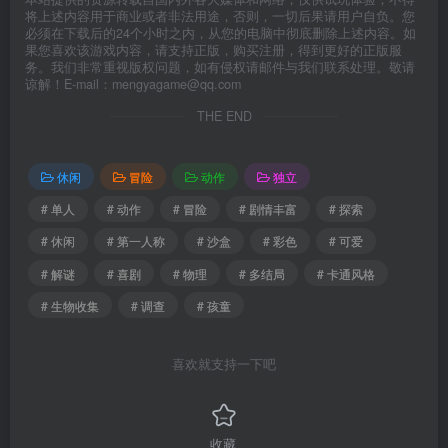
将上述内容用于商业或者非法用途，否则，一切后果请用户自负。您
必须在下载后的24个小时之内，从您的电脑中彻底删除上述内容。如
果您喜欢该游戏内容，请支持正版，购买注册，得到更好的正版服
务。我们非常重视版权问题，如有侵权请邮件与我们联系处理。敬请
谅解！E-mail：mengyagame@qq.com
THE END
休闲
冒险
动作
独立
# 单人
# 动作
# 冒险
# 剧情丰富
# 探索
# 休闲
# 第一人称
# 沙盒
# 彩色
# 可爱
# 解谜
# 喜剧
# 物理
# 多结局
# 卡通风格
# 生物收集
# 调查
# 孩童
喜欢就支持一下吧
收藏