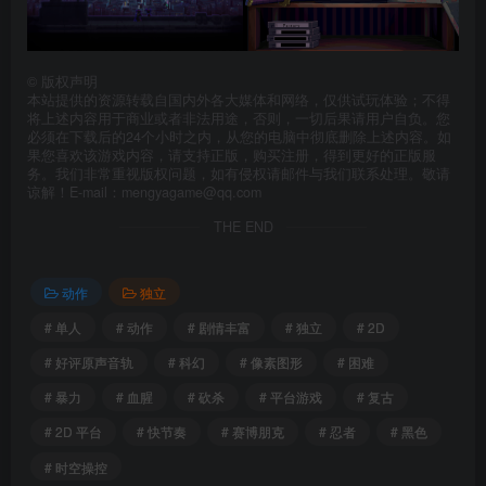
©
版权声明
本站提供的资源转载自国内外各大媒体和网络，仅供试玩体验；不得
将上述内容用于商业或者非法用途，否则，一切后果请用户自负。您
必须在下载后的24个小时之内，从您的电脑中彻底删除上述内容。如
果您喜欢该游戏内容，请支持正版，购买注册，得到更好的正版服
务。我们非常重视版权问题，如有侵权请邮件与我们联系处理。敬请
谅解！E-mail：mengyagame@qq.com
THE END
动作
独立
# 单人
# 动作
# 剧情丰富
# 独立
# 2D
# 好评原声音轨
# 科幻
# 像素图形
# 困难
# 暴力
# 血腥
# 砍杀
# 平台游戏
# 复古
# 2D 平台
# 快节奏
# 赛博朋克
# 忍者
# 黑色
# 时空操控