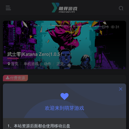
0
31
武士零|Katana Zero|1.0.5
首页
单机游戏
动作
正文
付费资源
武士零|Katana Zero|1.0.5
此内容为付费资源，请付费后查看
1
欢迎来到萌芽游戏
￥
免费
会员
1、本站资源后面都会使用移动云盘