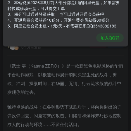
2、本站资源2026年8月前大部分都是用的阿里云盘，如果需要
登录购买
转换成移动云盘，可以提交工单
3、积分可以通过登录获取，也可以通过开通会员获得
安装包大小
160 MB
4、开通月费会员获得10积分，开通年费会员获得60积分
游戏本体大小
221 MB
5、阿里云盘会员出租 - 1元/天 - 有需要联系QQ3543682183
加入QQ群
谢箫生
关注
私信
6个月前发布
《武士 零（Katana ZERO）》是一款新黑色电影风格的华丽
平台动作游戏，以极速动作展开瞬间决定生死的战斗，劈
砍、冲刺、操纵时间，在华丽、无情、行云流水般的战斗中
发现你的过去。
独特卓越的战斗：在各种形势下战胜对手，将向你射出的子
弹反弹回去、闪避前来的攻击、用陷阱和爆炸来巧妙地控制
敌人的行动与环境……不留任何活口。