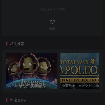
喜欢就支持一下吧
收藏
相关推荐
坎巴拉太空计划|Kerbal Space Program|1.12.5.3190|整合全DLC
全面战争：
评论
抢沙发