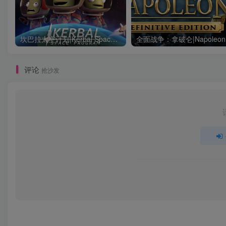
坎巴拉太空计划|Kerbal Space Program|1.12.5.3190|整合全DLC
评论
抢沙发