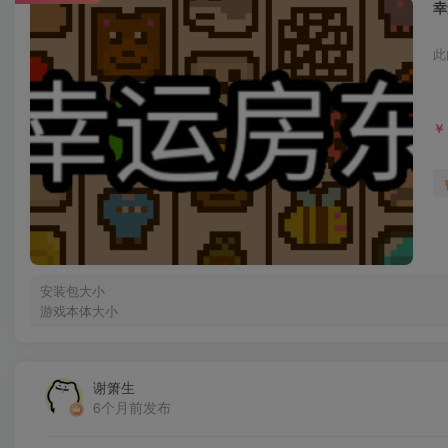
幸
此
￥
安装包大小
游戏本体大小
谢箫生
6个月前发布