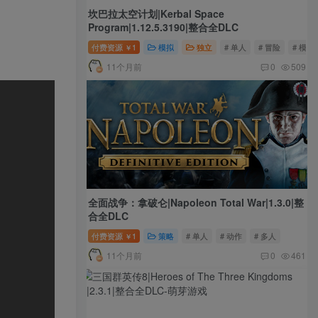
坎巴拉太空计划|Kerbal Space
Program|1.12.5.3190|整合全DLC
付费资源
1
模拟
独立
# 单人
# 冒险
# 模拟
￥
11个月前
0
509
全面战争：拿破仑|Napoleon Total War|1.3.0|整
合全DLC
付费资源
1
策略
# 单人
# 动作
# 多人
￥
11个月前
0
461