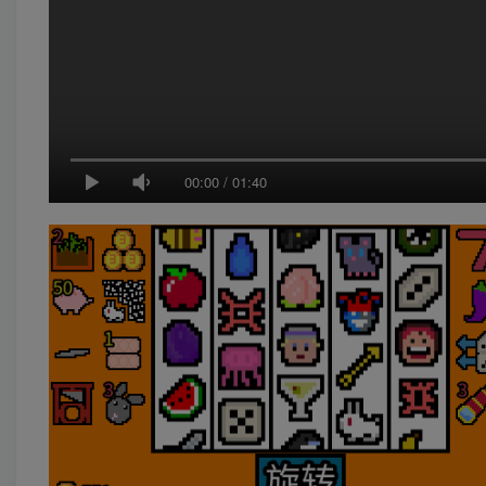
00:00
/
01:40