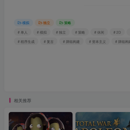
模拟
独立
策略
# 单人
# 模拟
# 独立
# 策略
# 休闲
# 2D
# 程序生成
# 复古
# 牌组构建
# 资本主义
# 牌组构
相关推荐