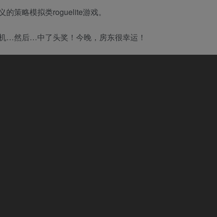
略模拟类roguelite游戏。
机…然后…中了头奖！今晚，房东很幸运！