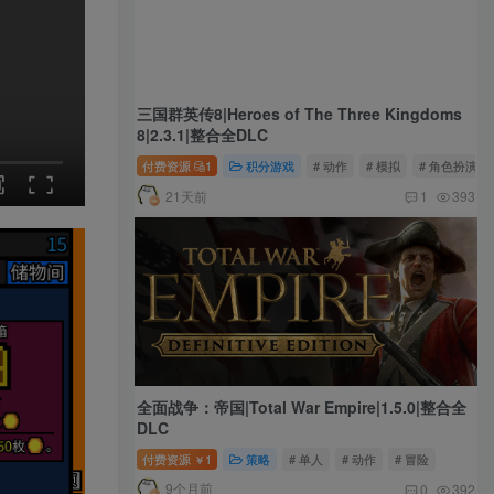
三国群英传8|Heroes of The Three Kingdoms
8|2.3.1|整合全DLC
付费资源
1
积分游戏
# 动作
# 模拟
# 角色扮演
21天前
1
393
全面战争：帝国|Total War Empire|1.5.0|整合全
DLC
付费资源
1
策略
# 单人
# 动作
# 冒险
￥
9个月前
0
392