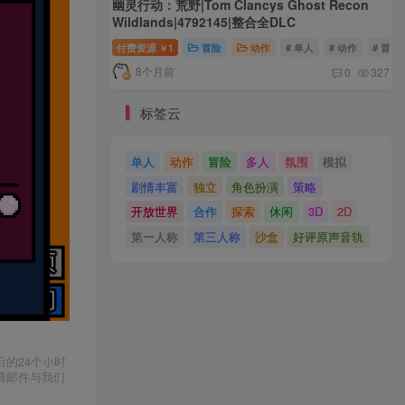
幽灵行动：荒野|Tom Clancys Ghost Recon
Wildlands|4792145|整合全DLC
付费资源
1
冒险
动作
# 单人
# 动作
# 冒险
￥
8个月前
0
327
标签云
单人
动作
冒险
多人
氛围
模拟
剧情丰富
独立
角色扮演
策略
开放世界
合作
探索
休闲
3D
2D
第一人称
第三人称
沙盒
好评原声音轨
的24个小时
请邮件与我们