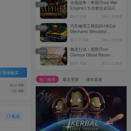
全面战争：帝国|Total War
TOP4
Empire|1.5.0|整合全DLC
9个月前
392人已阅读
汽车修理工模拟2018|Car
TOP5
Mechanic Simulator
2018|1.6.8|整合全DLC
11个月前
366人已阅读
幽灵行动：荒野|Tom
TOP6
Clancys Ghost Recon
Wildlands|4792145|整合全
8个月前
327人已阅读
DLC
登录购买
热门推荐
最近更新
猜你喜欢
92.4 MB
126 MB
私信