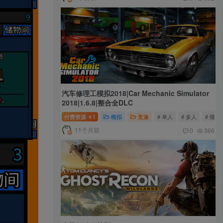
汽车修理工模拟2018|Car Mechanic Simulator
2018|1.6.8|整合全DLC
付费资源
1
模拟
竞速
# 单人
# 多人
# 模拟
￥
11个月前
0
366