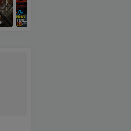
全面战争：帝国|Total War Empire|1.5.0|整合全DLC
汽车修理工模拟2018|Car Mechanic Simulator 2018|1.6.8|整合全DLC