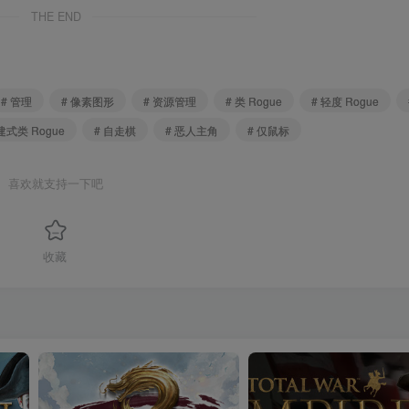
THE END
# 管理
# 像素图形
# 资源管理
# 类 Rogue
# 轻度 Rogue
建式类 Rogue
# 自走棋
# 恶人主角
# 仅鼠标
喜欢就支持一下吧
收藏