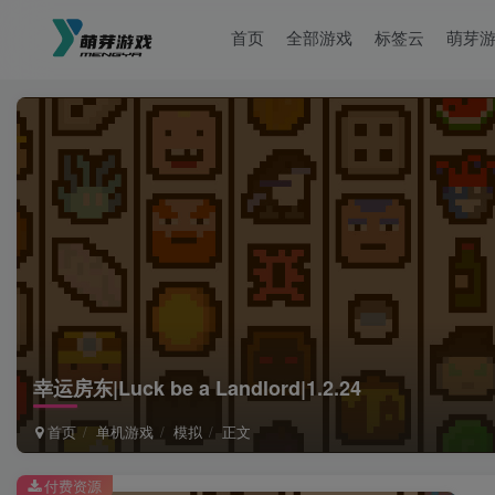
首页
全部游戏
标签云
萌芽
幸运房东|Luck be a Landlord|1.2.24
首页
单机游戏
模拟
正文
付费资源