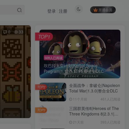
开通会员
登录
注册
0
33
TOP1
509人已阅读
坎巴拉太空计划|Kerbal Space
Program|1.12.5.3190|整合全DLC
全面战争：拿破仑|Napoleon
TOP2
Total War|1.3.0|整合全DLC
11个月前
461人已阅读
三国群英传8|Heroes of The
TOP3
Three Kingdoms 8|2.3.1|整
合全DLC
21天前
393人已阅读