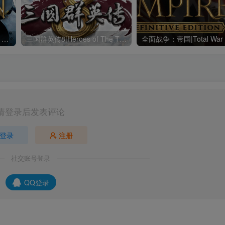
全面战争：拿破仑|Napoleon Total War|1.3.0|整合全DLC
三国群英传8|Heroes of The Three Kingdoms 8|2.3.1|整合全DLC
请登录后发表评论
登录
注册
社交账号登录
QQ登录