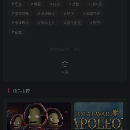
# 彩色
# 可爱
# 建造
# 放松
# 控制器
# 资源管理
# 基地建设
# 经济
# 城市营造
# 卡通风格
# 资本主义
# 蒸汽朋克
# 西部
# 孩童
喜欢就支持一下吧
收藏
相关推荐