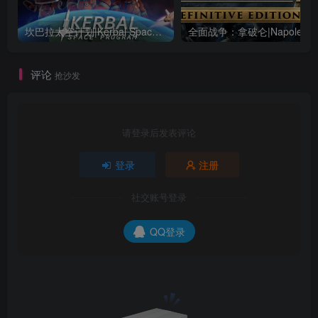
坎巴拉太空计划|Kerbal Space Program|1.12.5.3190|整合全DLC
全面战争：
评论
抢沙发
请登录后发表评论
登录
注册
社交账号登录
QQ登录