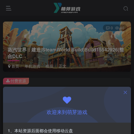
0
40
蒸汽世界：建造|SteamWorld Build|Build15542926|整
合DLC
首页
单机游戏
模拟
正文
付费资源
蒸汽世界：建造|SteamWorld Build|Build15542926|整合DLC
此内容为付费资源，请付费后查看
1
欢迎来到萌芽游戏
￥
免费
会员
1、本站资源后面都会使用移动云盘