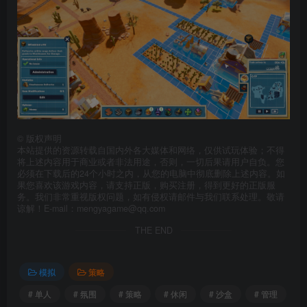
©
版权声明
本站提供的资源转载自国内外各大媒体和网络，仅供试玩体验；不得
将上述内容用于商业或者非法用途，否则，一切后果请用户自负。您
必须在下载后的24个小时之内，从您的电脑中彻底删除上述内容。如
果您喜欢该游戏内容，请支持正版，购买注册，得到更好的正版服
务。我们非常重视版权问题，如有侵权请邮件与我们联系处理。敬请
谅解！E-mail：mengyagame@qq.com
THE END
模拟
策略
# 单人
# 氛围
# 策略
# 休闲
# 沙盒
# 管理