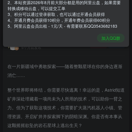
2、本站资源2026年8月前大部分都是用的阿里云盘，如果需要
登录购买
转换成移动云盘，可以提交工单
3、积分可以通过登录获取，也可以通过开通会员获得
安装包大小
1.35 GB
4、开通月费会员获得10积分，开通年费会员获得60积分
游戏本体大小
3.07 GB
5、阿里云盘会员出租 - 1元/天 - 有需要联系QQ3543682183
加入QQ群
谢箫生
关注
私信
6个月前发布
在一片新疆域中勇敢探索——随着整颗星球在你的身边逐渐
消亡……
整个世界即将终结，你需要尽快逃离！幸运的是，Astrid知道
矿井深处埋藏着一项尚未为人所用的技术，可以助你一臂之
力。但为了获取这项技术，你需要扩大蒸汽机器人小镇、管
理资源、开启矿井并探索脚下的阴暗深渊。你是否有本事从
这颗摇摇欲坠的岩石星球上逃出生天？