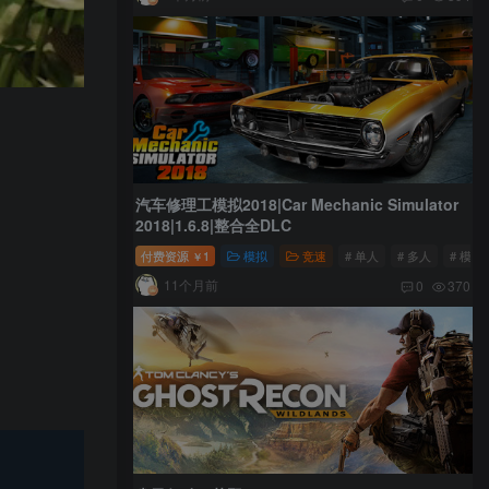
汽车修理工模拟2018|Car Mechanic Simulator
2018|1.6.8|整合全DLC
付费资源
1
模拟
竞速
# 单人
# 多人
# 模拟
￥
11个月前
0
370