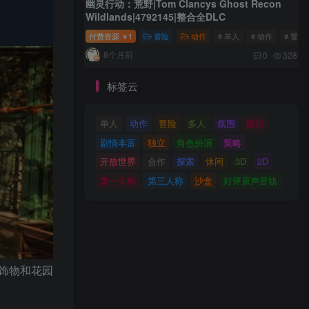
幽灵行动：荒野|Tom Clancys Ghost Recon
Wildlands|4792145|整合全DLC
付费资源
1
冒险
动作
# 单人
# 动作
# 冒险
￥
8个月前
0
328
标签云
单人
动作
冒险
多人
氛围
模拟
剧情丰富
独立
角色扮演
策略
开放世界
合作
探索
休闲
3D
2D
第一人称
第三人称
沙盒
好评原声音轨
饰物和花园