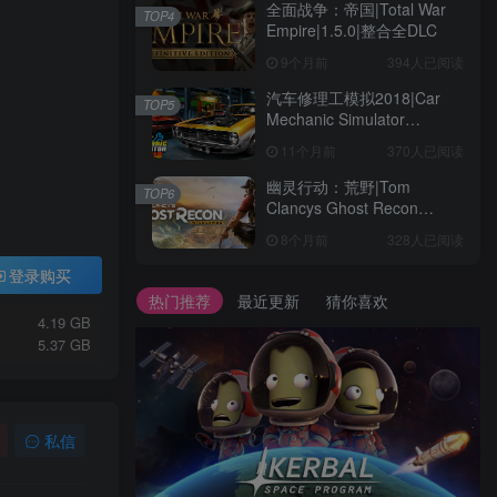
4
全面战争：帝国|Total War
TOP4
Empire|1.5.0|整合全DLC
9个月前
394人已阅读
汽车修理工模拟2018|Car
TOP5
Mechanic Simulator
2018|1.6.8|整合全DLC
11个月前
370人已阅读
幽灵行动：荒野|Tom
TOP6
Clancys Ghost Recon
Wildlands|4792145|整合全
8个月前
328人已阅读
DLC
登录购买
热门推荐
最近更新
猜你喜欢
4.19 GB
5.37 GB
私信