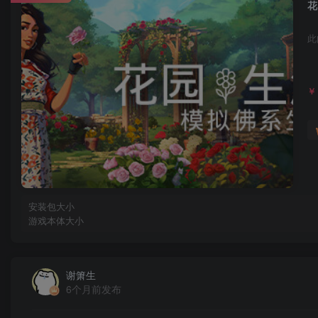
花
此
￥
安装包大小
游戏本体大小
谢箫生
6个月前发布