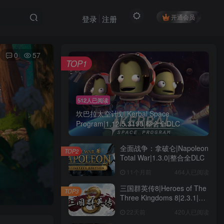
开通会员
登录
注册
0
57
TOP1
512人已阅读
坎巴拉太空计划|Kerbal Space
Program|1.12.5.3190|整合全DLC
全面战争：拿破仑|Napoleon
TOP2
Total War|1.3.0|整合全DLC
11个月前
464人已阅读
三国群英传8|Heroes of The
TOP3
Three Kingdoms 8|2.3.1|整
合全DLC
22天前
420人已阅读