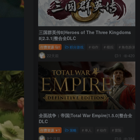
三国群英传8|Heroes of The Three Kingdoms
8|2.3.1|整合全DLC
付费资源
1
积分游戏
# 动作
# 模拟
# 角色扮演
22天前
1
420
全面战争：帝国|Total War Empire|1.5.0|整合全
DLC
付费资源
1
策略
# 单人
# 动作
# 冒险
￥
9个月前
0
394