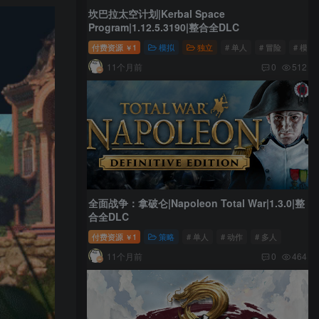
坎巴拉太空计划|Kerbal Space
Program|1.12.5.3190|整合全DLC
付费资源
1
模拟
独立
# 单人
# 冒险
# 模拟
￥
11个月前
0
512
全面战争：拿破仑|Napoleon Total War|1.3.0|整
合全DLC
付费资源
1
策略
# 单人
# 动作
# 多人
￥
11个月前
0
464