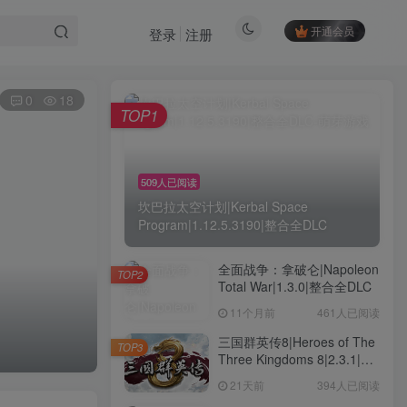
开通会员
登录
注册
0
18
TOP1
509人已阅读
坎巴拉太空计划|Kerbal Space
Program|1.12.5.3190|整合全DLC
全面战争：拿破仑|Napoleon
TOP2
Total War|1.3.0|整合全DLC
11个月前
461人已阅读
三国群英传8|Heroes of The
TOP3
Three Kingdoms 8|2.3.1|整
合全DLC
21天前
394人已阅读