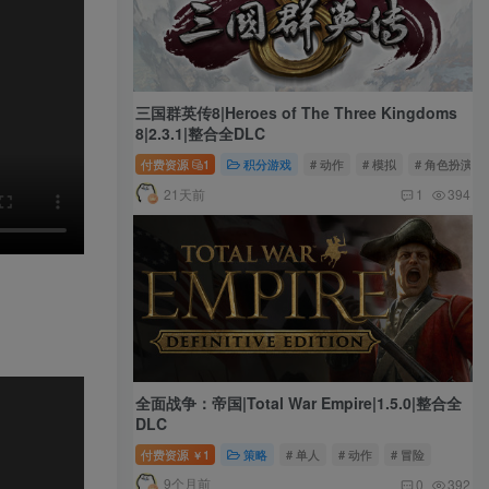
三国群英传8|Heroes of The Three Kingdoms
8|2.3.1|整合全DLC
付费资源
1
积分游戏
# 动作
# 模拟
# 角色扮演
21天前
1
394
全面战争：帝国|Total War Empire|1.5.0|整合全
DLC
付费资源
1
策略
# 单人
# 动作
# 冒险
￥
9个月前
0
392