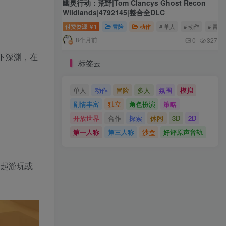
幽灵行动：荒野|Tom Clancys Ghost Recon
Wildlands|4792145|整合全DLC
付费资源
1
冒险
动作
# 单人
# 动作
# 冒险
￥
8个月前
0
327
打下深渊，在
标签云
单人
动作
冒险
多人
氛围
模拟
剧情丰富
独立
角色扮演
策略
开放世界
合作
探索
休闲
3D
2D
第一人称
第三人称
沙盒
好评原声音轨
一起游玩或