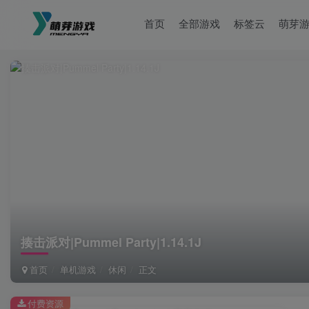
首页
全部游戏
标签云
萌芽
揍击派对|Pummel Party|1.14.1J
首页
单机游戏
休闲
正文
付费资源