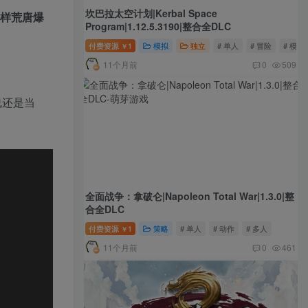
坎巴拉太空计划|Kerbal Space
各样荒唐爆
Program|1.12.5.3190|整合全DLC
付费资源
1
模拟
独立
# 单人
# 冒险
# 模拟
￥
11个月前
0
509
线还是当
全面战争：拿破仑|Napoleon Total War|1.3.0|整
合全DLC
付费资源
1
策略
# 单人
# 动作
# 多人
￥
11个月前
0
461