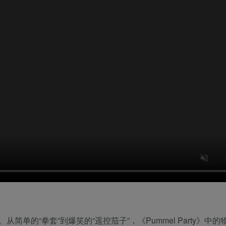
单的“拳套”到爆笑的“遥控茄子”，《Pummel Party》中的