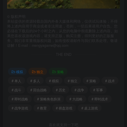
©
版权声明
本站提供的资源转载自国内外各大媒体和网络，仅供试玩体验；不得
将上述内容用于商业或者非法用途，否则，一切后果请用户自负。您
必须在下载后的24个小时之内，从您的电脑中彻底删除上述内容。如
果您喜欢该游戏内容，请支持正版，购买注册，得到更好的正版服
务。我们非常重视版权问题，如有侵权请邮件与我们联系处理。敬请
谅解！E-mail：mengyagame@qq.com
THE END
模拟
独立
策略
# 单人
# 多人
# 模拟
# 独立
# 策略
# 战术
# 战斗
# 回合战略
# 历史
# 战争
# 军事
# 即时战略
# 策略角色扮演
# 大战略
# 即时战术
# 战争游戏
# 教育
# 棋盘游戏
# 桌上游戏
喜欢就支持一下吧