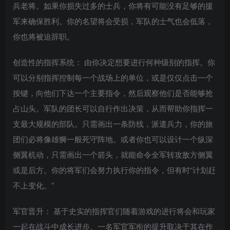
兵老将。如果你损失过多的士兵，你将有可能没有足够的援
军来确保胜利。你的名望将会受损，军队的士气也会低落，
你也将被迫辞职。
创造性的指挥系统： 由你决定想要进行何种级别的指挥。你
可以分别指挥控制每一个战场上的单位，或是仅仅点击一个
按键，向他们下达一个主要指令，然后观察他们是否能够抢
占山头。军队的团长可以自行作出决策，从而帮助你指挥一
支最大规模的部队。只需画出一条防线，派遣兵力，你的旅
团们必将像雄狮一般死守阵地。或者你也可以设计一个纵深
侧翼机动，只需画出一个箭头，就能命令全军转攻敌方侧翼
或是后方。你的将军们会努力执行你的指令，但有时“计划赶
不上变化。”
军官晋升： 基于史实的指挥官们随着游戏的进行将会和玩家
一起在战斗中成长进步。一名军官军衔的提升取决于其在作