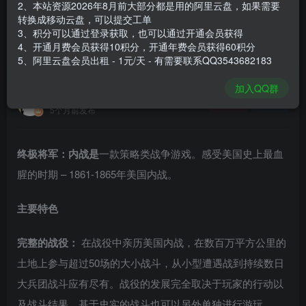
2、本站资源2026年8月前大部分都是用的阿里云盘，如果需要
登录购买
转换成移动云盘，可以提交工单
3、积分可以通过登录获取，也可以通过开通会员获得
安装包大小
1.23 GB
4、开通月费会员获得10积分，开通年费会员获得60积分
游戏本体大小
2.16 GB
5、阿里云盘会员出租 - 1元/天 - 有需要联系QQ3543682183
加入QQ群
谢箫生
关注
私信
5个月前发布
终极将军：内战是
一款策略类战争游戏。感受美国史上最血
腥的时期 – 1861-1865年美国内战。
主要特色
完整的战役：
在战役中亲历美国内战，在数百万平方公里的
土地上参与超过50场的大小战斗，从小型遭遇战到持续数日
大兵团战斗应有尽有。战役的发展完全取决于玩家的行动以
及战斗结果。基于史实的战斗也可以另外单独进行游玩。