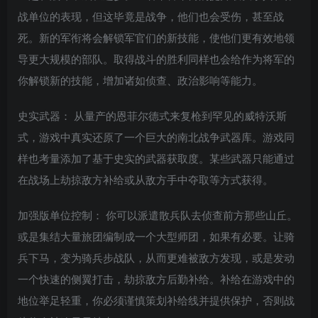
战单位的表现，但这毕竟是战争，他们也会受伤，甚至战
死。新的军衔将会解锁军官们的新技能，使他们更有效地领
导更大规模的部队。取得战斗的胜利同样也会给作为将军的
你解锁新的技能，增加诸如侦查、政治影响等能力。
史实武器： 从量产的恩菲尔德式来复枪到罕见的威特沃斯
式，游戏中真实还原了一个巨大的南北战争武器库。游戏同
样也考量添加了基于史实的武器获取度。某些武器只能通过
在战场上劫掠敌方补给或从敌方手中夺取等方式获得。
加强版单位控制： 你可以派遣散兵队去侦查前方那些山丘。
或是集结大量旅团编制成一个大型师团，如果有必要。让骑
兵下马，变为骑兵步战队，从而更难被敌方发现，或是发动
一个快速的侧翼打击，劫掠敌方后勤补给。补给在游戏中的
地位举足轻重，你必须谨慎策划补给线并提供保护，否则战