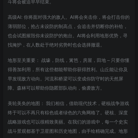
斗将会被迫早早结束。
高级AI: 你将面对强大的敌人。AI将会夹击你，将会打击你的
薄弱部位，抢占未设防的制高点，会追击并切断你的补给，
也会试图摧毁你未设防护的炮台。AI将会利用地形优势，寻
找掩护，在人数处于绝对劣势时也会选择撤退。
地形至关重要： 战壕，防线，篱笆，房屋，田地 – 只要你懂
得善加利用，所有这些都能帮助你获得胜利。山丘能让你及
早发现敌方动向。河流和桥梁可以变成你防守时的天然屏
障。森林可以帮助你隐匿部队动向，偷袭敌方。
美轮美奂的地图： 我们相信，借助现代技术，硬核战争游戏
终于可以不再只有棕色或者绿色的六角网格了。硬核、深度
战略游戏也可以很精致美丽。在我们的游戏中，每一个史实
战斗景观都基于卫星图和历史地图，由手绘精确完成。地形