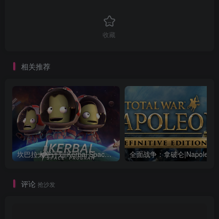
收藏
相关推荐
坎巴拉太空计划|Kerbal Space Program|1.12.5.3190|整合全DLC
全面战争：
评论
抢沙发