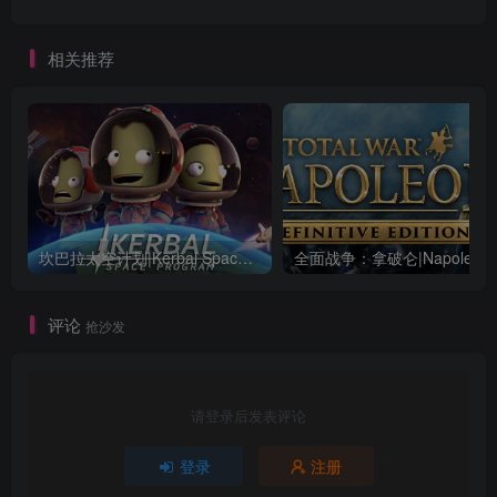
相关推荐
坎巴拉太空计划|Kerbal Space Program|1.12.5.3190|整合全DLC
全面战争：
评论
抢沙发
请登录后发表评论
登录
注册