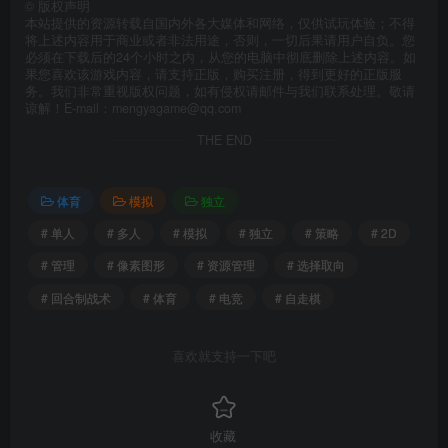
©
版权声明
本站提供的资源转载自国内外各大媒体和网络，仅供试玩体验；不得
将上述内容用于商业或者非法用途，否则，一切后果请用户自负。您
必须在下载后的24个小时之内，从您的电脑中彻底删除上述内容。如
果您喜欢该游戏内容，请支持正版，购买注册，得到更好的正版服
务。我们非常重视版权问题，如有侵权请邮件与我们联系处理。敬请
谅解！E-mail：mengyagame@qq.com
THE END
体育
模拟
独立
# 单人
# 多人
# 模拟
# 独立
# 策略
# 2D
# 管理
# 像素图形
# 资源管理
# 选择取向
# 回合制战术
# 体育
# 电竞
# 自走棋
喜欢就支持一下吧
收藏