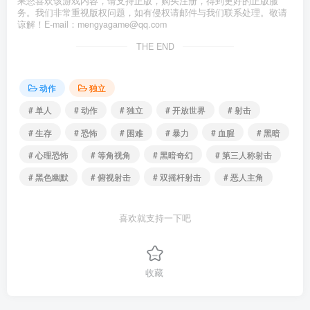
果您喜欢该游戏内容，请支持正版，购买注册，得到更好的正版服
务。我们非常重视版权问题，如有侵权请邮件与我们联系处理。敬请
谅解！E-mail：mengyagame@qq.com
THE END
动作
独立
# 单人
# 动作
# 独立
# 开放世界
# 射击
# 生存
# 恐怖
# 困难
# 暴力
# 血腥
# 黑暗
# 心理恐怖
# 等角视角
# 黑暗奇幻
# 第三人称射击
# 黑色幽默
# 俯视射击
# 双摇杆射击
# 恶人主角
喜欢就支持一下吧
收藏