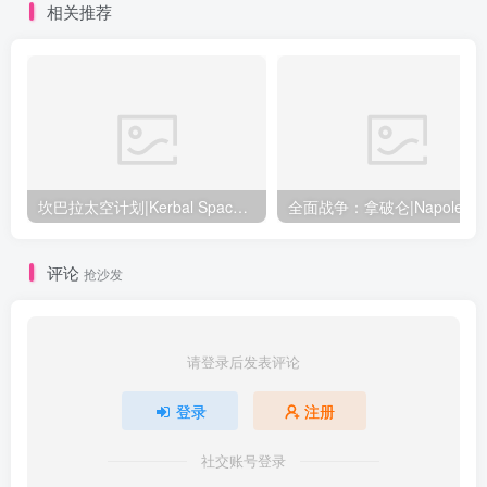
相关推荐
坎巴拉太空计划|Kerbal Space Program|1.12.5.3190|整合全DLC
全面战争：
评论
抢沙发
请登录后发表评论
登录
注册
社交账号登录