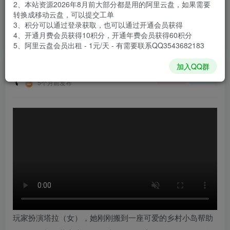
2、本站资源2026年8月前大部分都是用的阿里云盘，如果需要
登录购买
转换成移动云盘，可以提交工单
3、积分可以通过登录获取，也可以通过开通会员获得
安装包大小
3.04 GB
4、开通月费会员获得10积分，开通年费会员获得60积分
游戏本体大小
4.04 GB
5、阿里云盘会员出租 - 1元/天 - 有需要联系QQ3543682183
加入QQ群
谢箫生
关注
私信
5个月前发布
玩家扮演塔拉（女），她刚刚搬到一座可爱的乡村小岛帮助