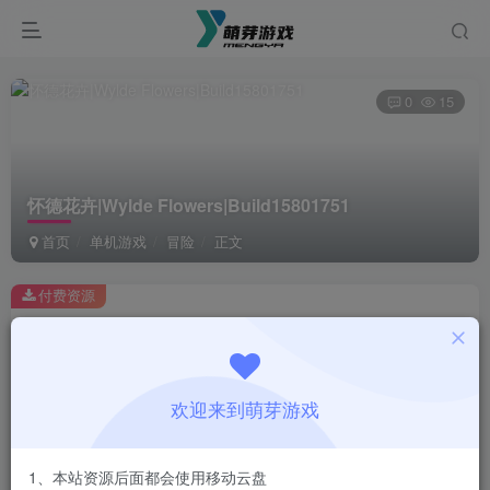
0
15
怀德花卉|Wylde Flowers|Build15801751
首页
单机游戏
冒险
正文
付费资源
怀德花卉|Wylde Flowers|Build15801751
此内容为付费资源，请付费后查看
1
欢迎来到萌芽游戏
￥
免费
会员
1、本站资源后面都会使用移动云盘