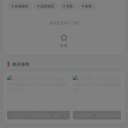
# 农场模拟
# 恋爱模拟
# 灵异
# 叙事
喜欢就支持一下吧
收藏
相关推荐
坎巴拉太空计划|Kerbal Space Program|1.12.5.3190|整合全DLC
全面战争：