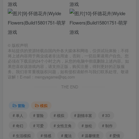
©
版权声明
本站提供的资源转载自国内外各大媒体和网络，仅供试玩体验；不得
将上述内容用于商业或者非法用途，否则，一切后果请用户自负。您
必须在下载后的24个小时之内，从您的电脑中彻底删除上述内容。如
果您喜欢该游戏内容，请支持正版，购买注册，得到更好的正版服
务。我们非常重视版权问题，如有侵权请邮件与我们联系处理。敬请
谅解！E-mail：mengyagame@qq.com
THE END
冒险
模拟
# 单人
# 冒险
# 模拟
# 剧情丰富
# 3D
# 奇幻
# 可爱
# 女性主角
# 放松
# 制作
# 生活模拟
# 情感
# 魔法
# 温馨惬意
# 爱情