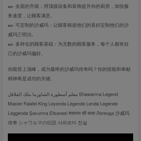
🌯- 全面的升级：用顶级设备和装饰提升你的厨房，加快服
务速度，让顾客满意。
🌯- 可定制的沙威玛：让顾客根据他们的喜好定制他们的沙
威玛三明治。
🌯- 多样化的顾客基础：为无数的顾客服务，每个人都有自
己的沙威玛偏好。
你能登上顶峰，成为最终的沙威玛传奇吗？你的技能和奉献
精神将是成功的关键。
معلم أسطورة الشاورما ملك الفلافل Shawarma Legend
Master Falafel King Leyenda Légende Lenda Legende
Leggenda Şavurma Efsanesi शावरमा की कथा Легенда 沙威玛
传奇 シャワルマの伝説 샤와르마 전설