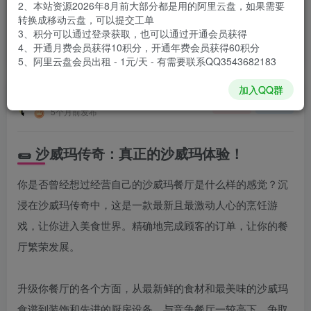
2、本站资源2026年8月前大部分都是用的阿里云盘，如果需要
登录购买
转换成移动云盘，可以提交工单
3、积分可以通过登录获取，也可以通过开通会员获得
安装包大小
82 MB
4、开通月费会员获得10积分，开通年费会员获得60积分
游戏本体大小
97.3 MB
5、阿里云盘会员出租 - 1元/天 - 有需要联系QQ3543682183
加入QQ群
谢箫生
关注
私信
5个月前发布
🌯 沙威玛传奇：真正的沙威玛体验！
你是否曾经想过经营自己的沙威玛餐厅是什么样的感觉？沉
浸在沙威玛传奇中，这是一款最新且最激动人心的烹饪游
戏，让你进入美食世界。精确地完成顾客的订单，让你的餐
厅繁荣发展。
升级你餐厅的各个方面，从最新鲜的食材和最美味的沙威玛
食谱到装饰和先进的厨房设备。与竞争餐厅一较高下，争取