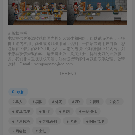
©
版权声明
本站提供的资源转载自国内外各大媒体和网络，仅供试玩体验；不得
将上述内容用于商业或者非法用途，否则，一切后果请用户自负。您
必须在下载后的24个小时之内，从您的电脑中彻底删除上述内容。如
果您喜欢该游戏内容，请支持正版，购买注册，得到更好的正版服
务。我们非常重视版权问题，如有侵权请邮件与我们联系处理。敬请
谅解！E-mail：mengyagame@qq.com
THE END
模拟
# 单人
# 模拟
# 休闲
# 2D
# 管理
# 欢乐
# 资源管理
# 制作
# 喜剧
# 生活模拟
# 卡通风格
# 类魂系列
# 卡通
# 时间管理
# 网络梗
# 烹饪