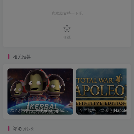
喜欢就支持一下吧
收藏
相关推荐
坎巴拉太空计划|Kerbal Space Program|1.12.5.3190|整合全DLC
全面战争：
评论
抢沙发