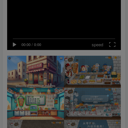
speed
00:00
/
0:00