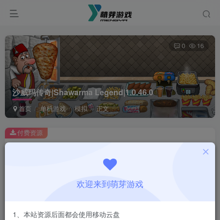
0
16
沙威玛传奇|Shawarma Legend|1.0.46.0
首页
单机游戏
模拟
正文
付费资源
沙威玛传奇|Shawarma Legend|1.0.46.0
此内容为付费资源，请付费后查看
1
欢迎来到萌芽游戏
￥
免费
会员
1、本站资源后面都会使用移动云盘