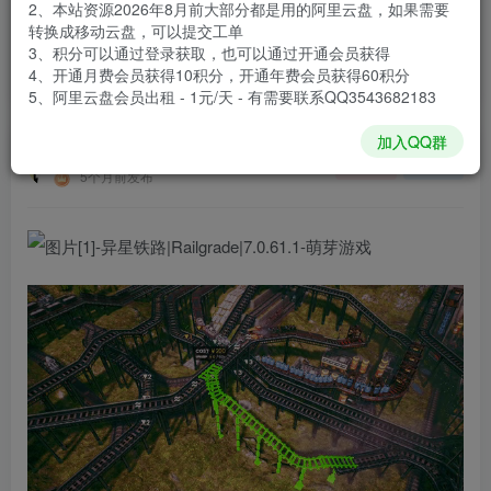
2、本站资源2026年8月前大部分都是用的阿里云盘，如果需要
登录购买
转换成移动云盘，可以提交工单
3、积分可以通过登录获取，也可以通过开通会员获得
安装包大小
3.8 GB
4、开通月费会员获得10积分，开通年费会员获得60积分
游戏本体大小
3.96 GB
5、阿里云盘会员出租 - 1元/天 - 有需要联系QQ3543682183
加入QQ群
谢箫生
关注
私信
5个月前发布