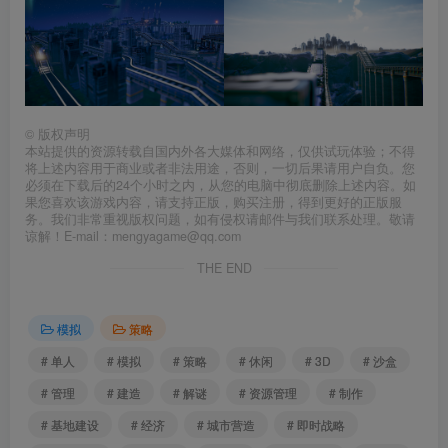
©
版权声明
本站提供的资源转载自国内外各大媒体和网络，仅供试玩体验；不得
将上述内容用于商业或者非法用途，否则，一切后果请用户自负。您
必须在下载后的24个小时之内，从您的电脑中彻底删除上述内容。如
果您喜欢该游戏内容，请支持正版，购买注册，得到更好的正版服
务。我们非常重视版权问题，如有侵权请邮件与我们联系处理。敬请
谅解！E-mail：mengyagame@qq.com
THE END
模拟
策略
# 单人
# 模拟
# 策略
# 休闲
# 3D
# 沙盒
# 管理
# 建造
# 解谜
# 资源管理
# 制作
# 基地建设
# 经济
# 城市营造
# 即时战略