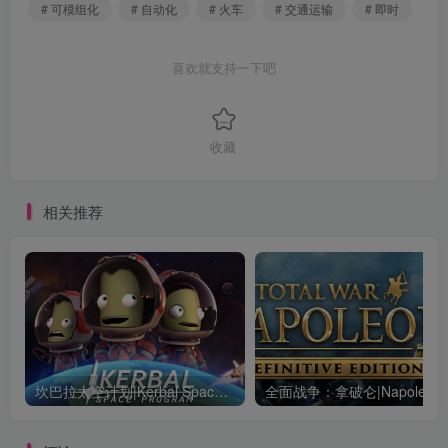
# 可模组化
# 自动化
# 火车
# 交通运输
# 即时
喜欢就支持一下吧
收藏
相关推荐
坎巴拉太空计划|Kerbal Space Program|1.12.5.3190|整合全DLC
全面战争：