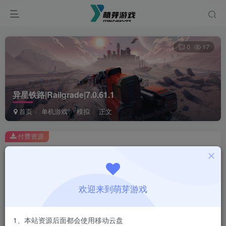
0
17
异星铁路|Railgrade|7.0.61.1
首页
单机游戏
模拟
正文
付费资源
异星铁路|Railgrade|7.0.61.1
此内容为付费资源，请付费后查看
1
欢迎来到萌芽游戏
￥
免费
会员
1、本站资源后面都会使用移动云盘