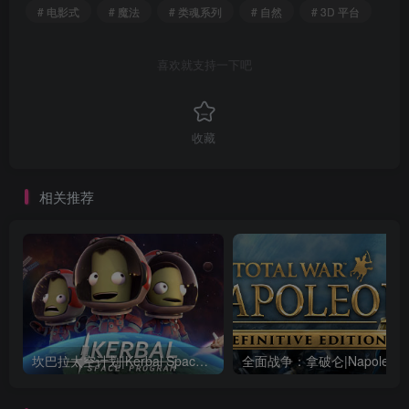
# 电影式
# 魔法
# 类魂系列
# 自然
# 3D 平台
喜欢就支持一下吧
收藏
相关推荐
坎巴拉太空计划|Kerbal Space Program|1.12.5.3190|整合全DLC
全面战争：