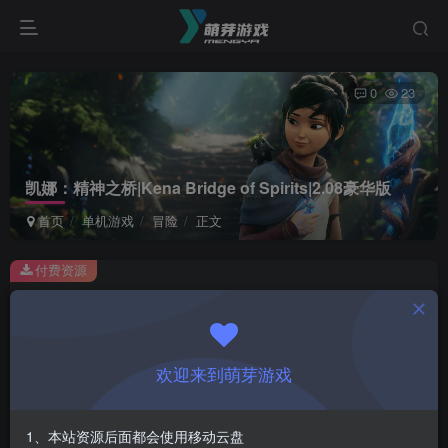
0
23
凯娜：精神之桥|Kena Bridge of Spirits|2.08豪华版
首页
单机游戏
冒险
正文
付费资源
凯娜：精神之桥|Kena Bridge of Spirits|2.08豪华版
此内容为付费资源，请付费后查看
1
欢迎来到萌芽游戏
￥
免费
会员
1、本站资源后面都会使用移动云盘