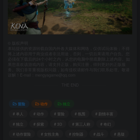
©
版权声明
本站提供的资源转载自国内外各大媒体和网络，仅供试玩体验；不得
将上述内容用于商业或者非法用途，否则，一切后果请用户自负。您
必须在下载后的24个小时之内，从您的电脑中彻底删除上述内容。如
果您喜欢该游戏内容，请支持正版，购买注册，得到更好的正版服
务。我们非常重视版权问题，如有侵权请邮件与我们联系处理。敬请
谅解！E-mail：mengyagame@qq.com
THE END
冒险
动作
独立
# 单人
# 动作
# 冒险
# 氛围
# 剧情丰富
# 独立
# 探索
# 3D
# 第三人称
# 奇幻
# 动作冒险
# 女性主角
# 控制器
# 战斗
# 悬疑