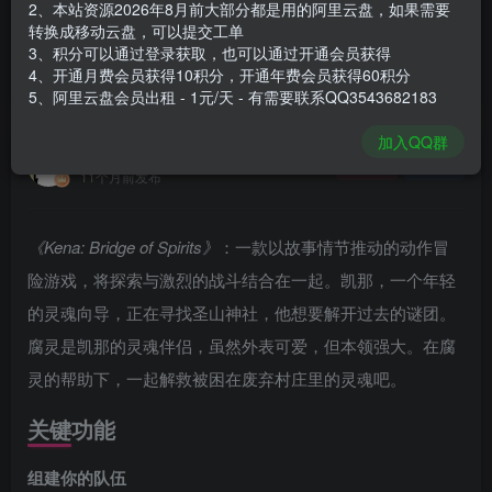
2、本站资源2026年8月前大部分都是用的阿里云盘，如果需要
登录购买
转换成移动云盘，可以提交工单
3、积分可以通过登录获取，也可以通过开通会员获得
安装包大小
23.1 GB
4、开通月费会员获得10积分，开通年费会员获得60积分
游戏本体大小
23.4 GB
5、阿里云盘会员出租 - 1元/天 - 有需要联系QQ3543682183
加入QQ群
谢箫生
关注
私信
11个月前发布
《Kena: Bridge of Spirits》
：一款以故事情节推动的动作冒
险游戏，将探索与激烈的战斗结合在一起。凯那，一个年轻
的灵魂向导，正在寻找圣山神社，他想要解开过去的谜团。
腐灵是凯那的灵魂伴侣，虽然外表可爱，但本领强大。在腐
灵的帮助下，一起解救被困在废弃村庄里的灵魂吧。
关键功能
组建你的队伍