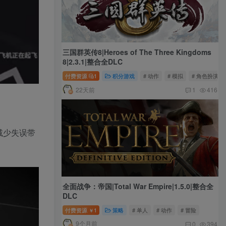
三国群英传8|Heroes of The Three Kingdoms
8|2.3.1|整合全DLC
付费资源
1
积分游戏
# 动作
# 模拟
# 角色扮演
22天前
1
416
减少失误带
全面战争：帝国|Total War Empire|1.5.0|整合全
DLC
付费资源
1
策略
# 单人
# 动作
# 冒险
￥
9个月前
0
394