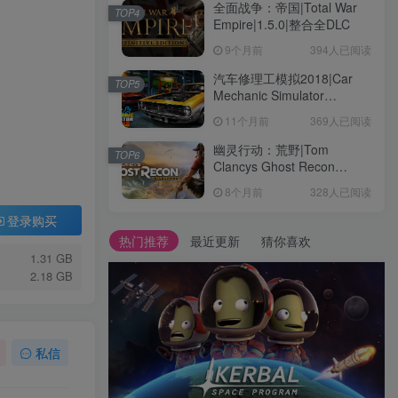
全面战争：帝国|Total War
TOP4
Empire|1.5.0|整合全DLC
9个月前
394人已阅读
汽车修理工模拟2018|Car
TOP5
Mechanic Simulator
2018|1.6.8|整合全DLC
11个月前
369人已阅读
幽灵行动：荒野|Tom
TOP6
Clancys Ghost Recon
Wildlands|4792145|整合全
8个月前
328人已阅读
DLC
登录购买
热门推荐
最近更新
猜你喜欢
1.31 GB
2.18 GB
私信