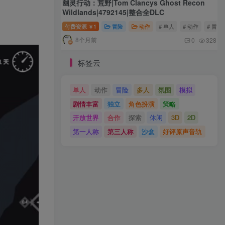
幽灵行动：荒野|Tom Clancys Ghost Recon
Wildlands|4792145|整合全DLC
付费资源
1
冒险
动作
# 单人
# 动作
# 冒险
￥
8个月前
0
328
标签云
单人
动作
冒险
多人
氛围
模拟
剧情丰富
独立
角色扮演
策略
开放世界
合作
探索
休闲
3D
2D
第一人称
第三人称
沙盒
好评原声音轨