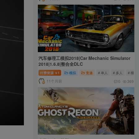
汽车修理工模拟2018|Car Mechanic Simulator
2018|1.6.8|整合全DLC
付费资源
1
模拟
竞速
# 单人
# 多人
# 模拟
￥
11个月前
0
369