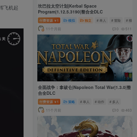
坎巴拉太空计划|Kerbal Space
指挥飞机起
Program|1.12.5.3190|整合全DLC
付费资源
1
模拟
独立
# 单人
# 冒险
# 模拟
￥
11个月前
0
511
全面战争：拿破仑|Napoleon Total War|1.3.0|整
合全DLC
付费资源
1
策略
# 单人
# 动作
# 多人
￥
11个月前
0
463