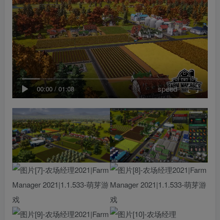
speed
00:00
/
01:08