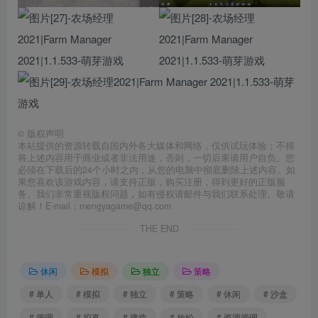
©
版权声明
本站提供的资源转载自国内外各大媒体和网络，仅供试玩体验；不得
将上述内容用于商业或者非法用途，否则，一切后果请用户自负。您
必须在下载后的24个小时之内，从您的电脑中彻底删除上述内容。如
果您喜欢该游戏内容，请支持正版，购买注册，得到更好的正版服
务。我们非常重视版权问题，如有侵权请邮件与我们联系处理。敬请
谅解！E-mail：mengyagame@qq.com
THE END
休闲
模拟
独立
策略
# 单人
# 模拟
# 独立
# 策略
# 休闲
# 沙盒
# 管理
# 拟真
# 建造
# 放松
# 资源管理