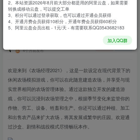
2、本站资源2026年8月前大部分都是用的阿里云盘，如果需要
登录购买
转换成移动云盘，可以提交工单
3、积分可以通过登录获取，也可以通过开通会员获得
安装包大小
3.46 GB
4、开通月费会员获得10积分，开通年费会员获得60积分
游戏本体大小
6.04 GB
5、阿里云盘会员出租 - 1元/天 - 有需要联系QQ3543682183
加入QQ群
谢箫生
关注
私信
4个月前发布
欢迎来到《农场经理2021》，这是一款设定在现代背景下的
休闲农场模拟游戏，你可以在此随意建造农场，并享受与现
实世界相同的农场管理体验。通过这款独立开发的建造游
戏，你可以沉浸到农场管理之中，根据季节变化来监管你的
作物、劳工、设备、牲畜和生产。你还可以通过种植、加工
和出售农产品来扩大农场，将其发展成繁华的庄园。欢迎通
过沙盒、剧情和战役模式尽情畅玩本作。