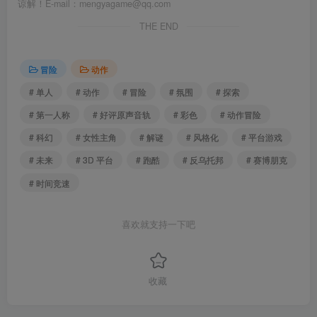
谅解！E-mail：mengyagame@qq.com
THE END
冒险
动作
# 单人
# 动作
# 冒险
# 氛围
# 探索
# 第一人称
# 好评原声音轨
# 彩色
# 动作冒险
# 科幻
# 女性主角
# 解谜
# 风格化
# 平台游戏
# 未来
# 3D 平台
# 跑酷
# 反乌托邦
# 赛博朋克
# 时间竞速
喜欢就支持一下吧
收藏