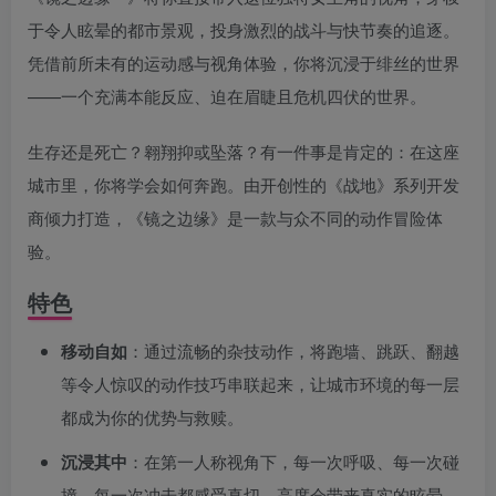
于令人眩晕的都市景观，投身激烈的战斗与快节奏的追逐。
凭借前所未有的运动感与视角体验，你将沉浸于绯丝的世界
——一个充满本能反应、迫在眉睫且危机四伏的世界。
生存还是死亡？翱翔抑或坠落？有一件事是肯定的：在这座
城市里，你将学会如何奔跑。由开创性的《战地》系列开发
商倾力打造，《镜之边缘》是一款与众不同的动作冒险体
验。
特色
移动自如
：通过流畅的杂技动作，将跑墙、跳跃、翻越
等令人惊叹的动作技巧串联起来，让城市环境的每一层
都成为你的优势与救赎。
沉浸其中
：在第一人称视角下，每一次呼吸、每一次碰
撞、每一次冲击都感受真切。高度会带来真实的眩晕