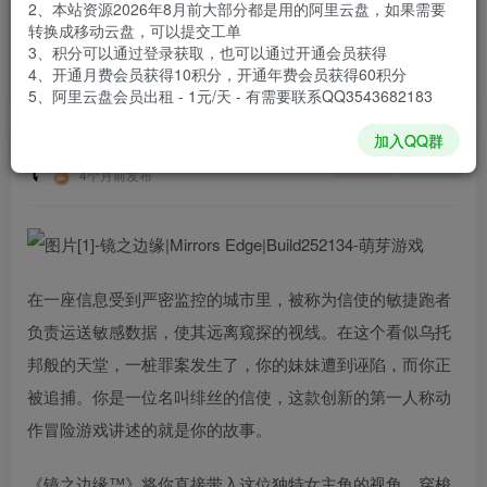
2、本站资源2026年8月前大部分都是用的阿里云盘，如果需要
登录购买
转换成移动云盘，可以提交工单
3、积分可以通过登录获取，也可以通过开通会员获得
安装包大小
5.47 GB
4、开通月费会员获得10积分，开通年费会员获得60积分
游戏本体大小
6.87 GB
5、阿里云盘会员出租 - 1元/天 - 有需要联系QQ3543682183
加入QQ群
谢箫生
关注
私信
4个月前发布
在一座信息受到严密监控的城市里，被称为信使的敏捷跑者
负责运送敏感数据，使其远离窥探的视线。在这个看似乌托
邦般的天堂，一桩罪案发生了，你的妹妹遭到诬陷，而你正
被追捕。你是一位名叫绯丝的信使，这款创新的第一人称动
作冒险游戏讲述的就是你的故事。
《镜之边缘™》将你直接带入这位独特女主角的视角，穿梭