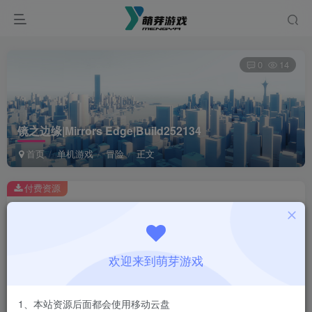
0
14
镜之边缘|Mirrors Edge|Build252134
首页
单机游戏
冒险
正文
付费资源
镜之边缘|Mirrors Edge|Build252134
此内容为付费资源，请付费后查看
1
欢迎来到萌芽游戏
￥
免费
会员
1、本站资源后面都会使用移动云盘