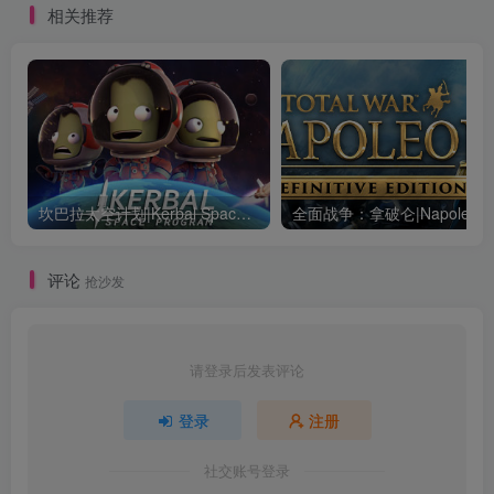
相关推荐
坎巴拉太空计划|Kerbal Space Program|1.12.5.3190|整合全DLC
全面战争：
评论
抢沙发
请登录后发表评论
登录
注册
社交账号登录