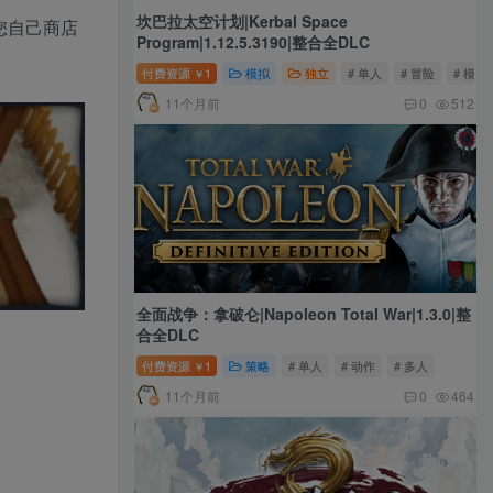
坎巴拉太空计划|Kerbal Space
为您自己商店
Program|1.12.5.3190|整合全DLC
付费资源
1
模拟
独立
# 单人
# 冒险
# 模拟
￥
11个月前
0
512
全面战争：拿破仑|Napoleon Total War|1.3.0|整
合全DLC
付费资源
1
策略
# 单人
# 动作
# 多人
￥
11个月前
0
464