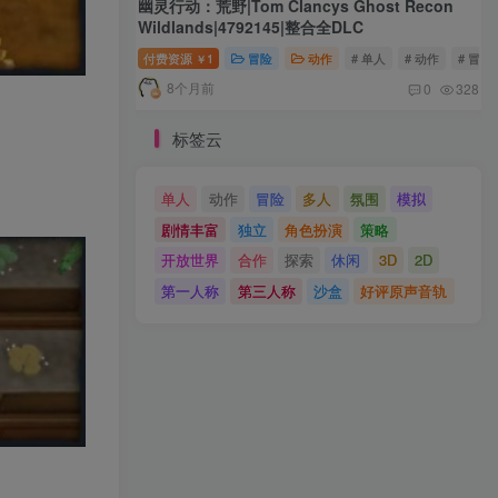
幽灵行动：荒野|Tom Clancys Ghost Recon
Wildlands|4792145|整合全DLC
付费资源
1
冒险
动作
# 单人
# 动作
# 冒险
￥
8个月前
0
328
标签云
单人
动作
冒险
多人
氛围
模拟
剧情丰富
独立
角色扮演
策略
开放世界
合作
探索
休闲
3D
2D
第一人称
第三人称
沙盒
好评原声音轨