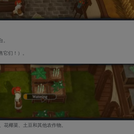
台。
售它们！）。
、花椰菜、土豆和其他农作物。