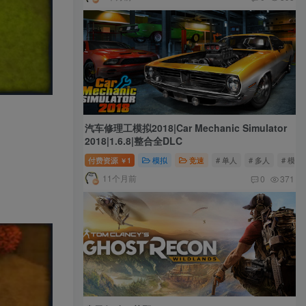
汽车修理工模拟2018|Car Mechanic Simulator
2018|1.6.8|整合全DLC
付费资源
1
模拟
竞速
# 单人
# 多人
# 模拟
￥
11个月前
0
371