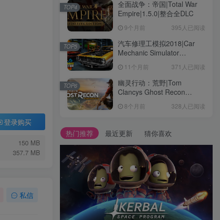
全面战争：帝国|Total War
TOP4
Empire|1.5.0|整合全DLC
9个月前
395人已阅读
汽车修理工模拟2018|Car
TOP5
Mechanic Simulator
2018|1.6.8|整合全DLC
11个月前
371人已阅读
幽灵行动：荒野|Tom
TOP6
Clancys Ghost Recon
Wildlands|4792145|整合全
8个月前
328人已阅读
DLC
登录购买
热门推荐
最近更新
猜你喜欢
150 MB
357.7 MB
私信