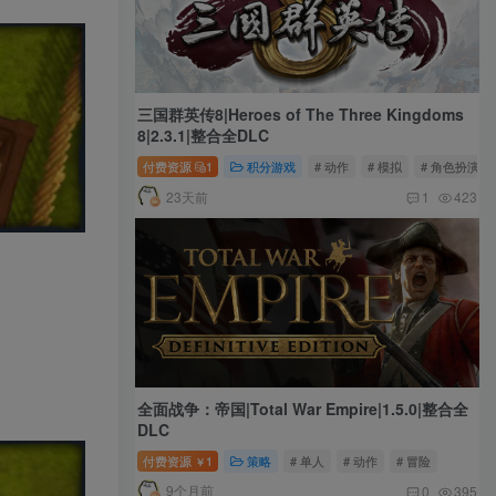
三国群英传8|Heroes of The Three Kingdoms
8|2.3.1|整合全DLC
付费资源
1
积分游戏
# 动作
# 模拟
# 角色扮演
23天前
1
423
全面战争：帝国|Total War Empire|1.5.0|整合全
DLC
付费资源
1
策略
# 单人
# 动作
# 冒险
￥
9个月前
0
395