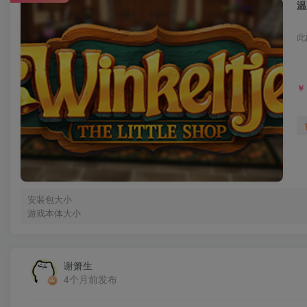
温
此
￥
安装包大小
游戏本体大小
谢箫生
4个月前发布