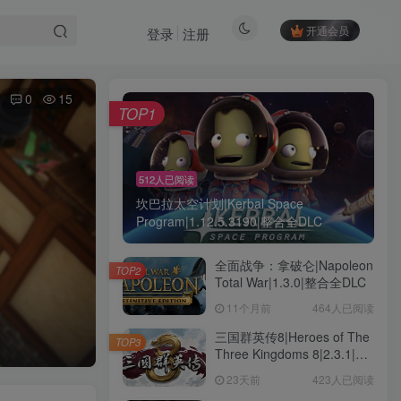
开通会员
登录
注册
0
15
TOP1
512人已阅读
坎巴拉太空计划|Kerbal Space
Program|1.12.5.3190|整合全DLC
全面战争：拿破仑|Napoleon
TOP2
Total War|1.3.0|整合全DLC
11个月前
464人已阅读
三国群英传8|Heroes of The
TOP3
Three Kingdoms 8|2.3.1|整
合全DLC
23天前
423人已阅读