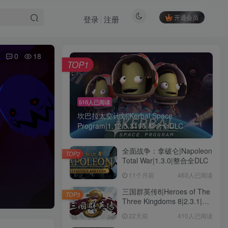
开通会员
登录
注册
0
18
TOP1
510人已阅读
坎巴拉太空计划|Kerbal Space
Program|1.12.5.3190|整合全DLC
全面战争：拿破仑|Napoleon
TOP2
Total War|1.3.0|整合全DLC
11个月前
463人已阅读
三国群英传8|Heroes of The
TOP3
Three Kingdoms 8|2.3.1|整
合全DLC
22天前
410人已阅读