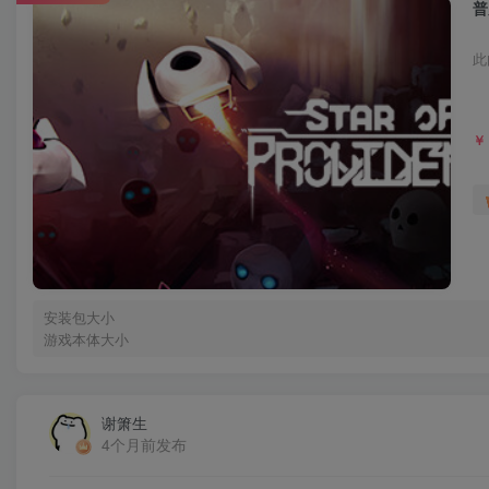
普
此
￥
安装包大小
游戏本体大小
谢箫生
4个月前发布