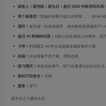
新敌人！新危险！新头目！超过 2000 种新房间布局
两个新楼层！
隐秘的神殿与溢出的界限……- $556/-
循环！
每完成一轮游戏循环，便会解锁更艰难的下一
超过 40 种独特武器！
在默认武装基础上的稀有、强
卡带！
利用超过 40 种古老盗版存储设备的力量。
祝福！
议会将赐予你力量。谨慎选择。
练习模式！
考验你的勇气，练习你遭遇过的任何头目
新的可玩角色！
没错。
黑客！
终于。
愿永恒之力赐你永生。