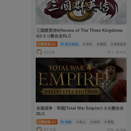
三国群英传8|Heroes of The Three Kingdoms
8|2.3.1|整合全DLC
付费资源
1
积分游戏
# 动作
# 模拟
# 角色扮演
22天前
1
410
全面战争：帝国|Total War Empire|1.5.0|整合全
DLC
付费资源
1
策略
# 单人
# 动作
# 冒险
￥
9个月前
0
394