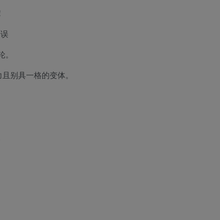
！
错误
轮。
力且别具一格的变体。
。