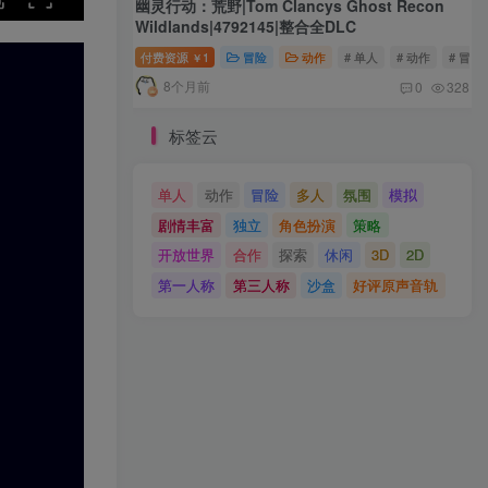
幽灵行动：荒野|Tom Clancys Ghost Recon
Wildlands|4792145|整合全DLC
付费资源
1
冒险
动作
# 单人
# 动作
# 冒险
￥
8个月前
0
328
标签云
单人
动作
冒险
多人
氛围
模拟
剧情丰富
独立
角色扮演
策略
开放世界
合作
探索
休闲
3D
2D
第一人称
第三人称
沙盒
好评原声音轨