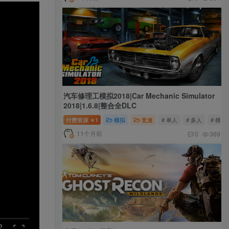
汽车修理工模拟2018|Car Mechanic Simulator
2018|1.6.8|整合全DLC
付费资源
1
模拟
竞速
# 单人
# 多人
# 模拟
￥
11个月前
0
369