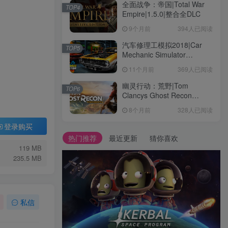
全面战争：帝国|Total War
TOP4
Empire|1.5.0|整合全DLC
9个月前
394人已阅读
汽车修理工模拟2018|Car
TOP5
Mechanic Simulator
2018|1.6.8|整合全DLC
11个月前
369人已阅读
幽灵行动：荒野|Tom
TOP6
Clancys Ghost Recon
Wildlands|4792145|整合全
8个月前
328人已阅读
DLC
登录购买
热门推荐
最近更新
猜你喜欢
119 MB
235.5 MB
私信