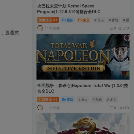
坎巴拉太空计划|Kerbal Space
Program|1.12.5.3190|整合全DLC
付费资源
1
模拟
独立
# 单人
# 冒险
# 模拟
￥
11个月前
0
510
卡，遭遇愈
全面战争：拿破仑|Napoleon Total War|1.3.0|整
合全DLC
付费资源
1
策略
# 单人
# 动作
# 多人
￥
11个月前
0
463