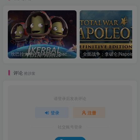
坎巴拉太空计划|Kerbal Space Program|1.12.5.3190|整合全DLC
全面战争：
评论
抢沙发
请登录后发表评论
登录
注册
社交账号登录