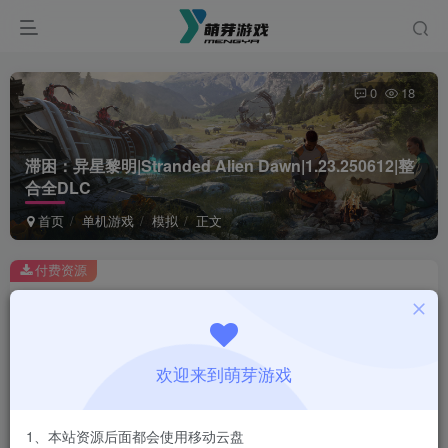
0
18
滞困：异星黎明|Stranded Alien Dawn|1.23.250612|整
合全DLC
首页
单机游戏
模拟
正文
付费资源
滞困：异星黎明|Stranded Alien Dawn|1.23.250612|整合全DLC
此内容为付费资源，请付费后查看
1
欢迎来到萌芽游戏
￥
免费
会员
1、本站资源后面都会使用移动云盘