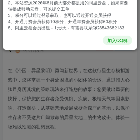
2、本站资源2026年8月前大部分都是用的阿里云盘，如果需要
登录购买
转换成移动云盘，可以提交工单
3、积分可以通过登录获取，也可以通过开通会员获得
安装包大小
10.3 GB
4、开通月费会员获得10积分，开通年费会员获得60积分
游戏本体大小
10.43 GB
5、阿里云盘会员出租 - 1元/天 - 有需要联系QQ3543682183
加入QQ群
谢箫生
关注
私信
4个月前发布
在《滞困：异星黎明》勇闯新世界，在这款行星生存模拟游
戏中，您将掌握一个身处困境的小团体的命运。通过扣人心
弦且身历其境的策略玩法来打造您的故事：您要做出重要的
抉择，保护您的生存者免受饥饿、疾病、极端天气等因素影
响。打造堡垒，从基础营地发展成壁垒森严的基地，以保护
生存者不受这片广阔致命的异星大地上的生物攻击。体验一
场难以预测的壮阔旅程。