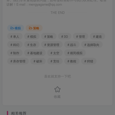
谅解！E-mail：mengyagame@qq.com
THE END
模拟
策略
# 单人
# 模拟
# 策略
# 3D
# 管理
# 建造
# 科幻
# 生存
# 资源管理
# 战斗
# 选择取向
# 制作
# 基地建设
# 太空
# 殖民模拟
# 库存管理
# 破坏
# 烹饪
# 教程
# 狩猎
喜欢就支持一下吧
收藏
相关推荐