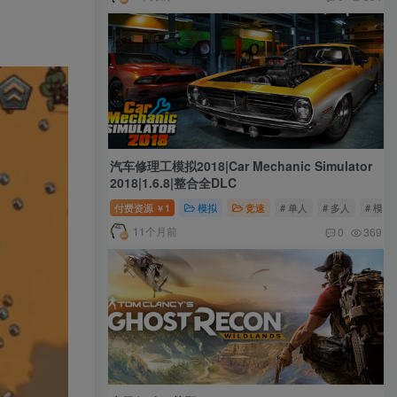
汽车修理工模拟2018|Car Mechanic Simulator
2018|1.6.8|整合全DLC
付费资源
1
模拟
竞速
# 单人
# 多人
# 模拟
￥
11个月前
0
369