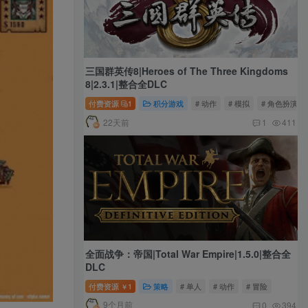
三国群英传8|Heroes of The Three Kingdoms
8|2.3.1|整合全DLC
付费资源
1
积分游戏
# 动作
# 模拟
# 角色扮演
22天前
1
411
全面战争：帝国|Total War Empire|1.5.0|整合全
DLC
付费资源
1
策略
# 单人
# 动作
# 冒险
￥
9个月前
0
394