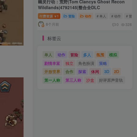
幽灵行动：荒野|Tom Clancys Ghost Recon
Wildlands|4792145|整合全DLC
付费资源
1
冒险
动作
# 单人
# 动作
# 冒险
￥
8个月前
0
328
标签云
单人
动作
冒险
多人
氛围
模拟
剧情丰富
独立
角色扮演
策略
开放世界
合作
探索
休闲
3D
2D
第一人称
第三人称
沙盒
好评原声音轨