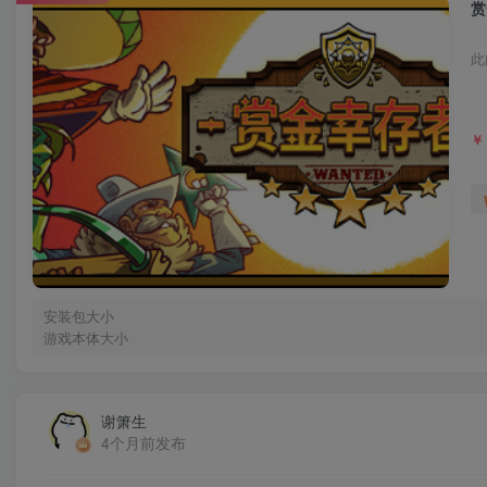
赏
此
￥
安装包大小
游戏本体大小
谢箫生
4个月前发布