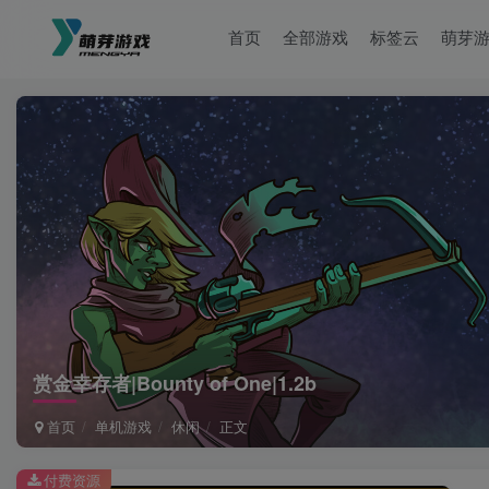
首页
全部游戏
标签云
萌芽
赏金幸存者|Bounty of One|1.2b
首页
单机游戏
休闲
正文
付费资源