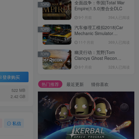
全面战争：帝国|Total War
TOP4
Empire|1.5.0|整合全DLC
9个月前
394人已阅读
汽车修理工模拟2018|Car
TOP5
Mechanic Simulator
2018|1.6.8|整合全DLC
11个月前
369人已阅读
幽灵行动：荒野|Tom
TOP6
Clancys Ghost Recon
Wildlands|4792145|整合全
8个月前
328人已阅读
DLC
登录购买
热门推荐
最近更新
猜你喜欢
522 MB
2.42 GB
私信