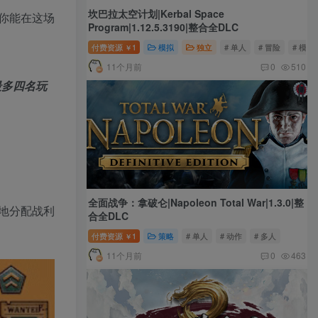
坎巴拉太空计划|Kerbal Space
你能在这场
Program|1.12.5.3190|整合全DLC
付费资源
1
模拟
独立
# 单人
# 冒险
# 模拟
￥
11个月前
0
510
最多四名玩
全面战争：拿破仑|Napoleon Total War|1.3.0|整
地分配战利
合全DLC
付费资源
1
策略
# 单人
# 动作
# 多人
￥
11个月前
0
463