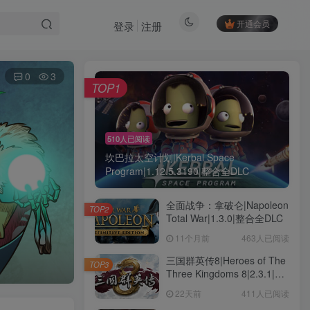
开通会员
登录
注册
0
3
TOP1
510人已阅读
坎巴拉太空计划|Kerbal Space
Program|1.12.5.3190|整合全DLC
全面战争：拿破仑|Napoleon
TOP2
Total War|1.3.0|整合全DLC
11个月前
463人已阅读
三国群英传8|Heroes of The
TOP3
Three Kingdoms 8|2.3.1|整
合全DLC
22天前
411人已阅读