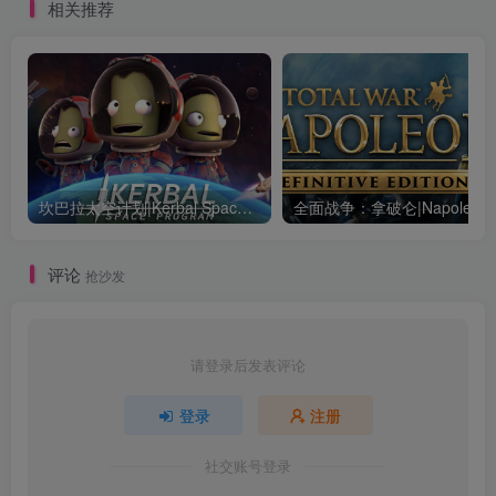
相关推荐
坎巴拉太空计划|Kerbal Space Program|1.12.5.3190|整合全DLC
全面战争：
评论
抢沙发
请登录后发表评论
登录
注册
社交账号登录