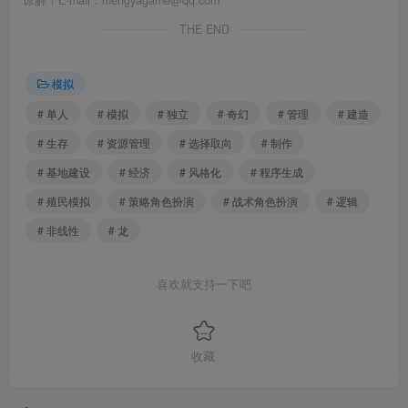
THE END
模拟
# 单人
# 模拟
# 独立
# 奇幻
# 管理
# 建造
# 生存
# 资源管理
# 选择取向
# 制作
# 基地建设
# 经济
# 风格化
# 程序生成
# 殖民模拟
# 策略角色扮演
# 战术角色扮演
# 逻辑
# 非线性
# 龙
喜欢就支持一下吧
收藏