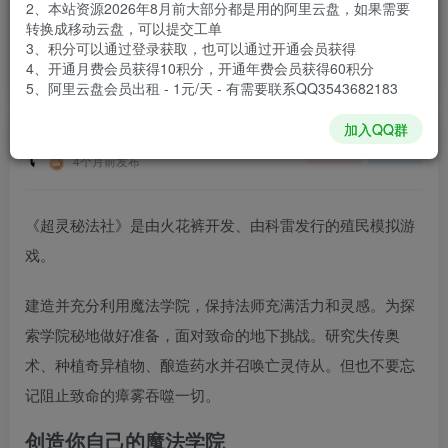
2、本站资源2026年8月前大部分都是用的阿里云盘，如果需要
登录购买
转换成移动云盘，可以提交工单
3、积分可以通过登录获取，也可以通过开通会员获得
安装包大小
2.73 GB
4、开通月费会员获得10积分，开通年费会员获得60积分
游戏本体大小
4.85 GB
5、阿里云盘会员出租 - 1元/天 - 有需要联系QQ3543682183
加入QQ群
谢箫生
关注
私信
4个月前发布
《超灵秘法社》是由火花裤开发、由科雷发行的殖民模拟游
戏。
建造并充分利用魔法学院，保持法师充满活力和灵感。为探
索学院秘地做好准备，面对致命的地下挑战。研究失传奥
术、种植奇异植物、酿造药水并召唤亡灵侍从。但也不要忘
记阻止致命的瘴雾吞噬一切。
创造你自己的魔法学院