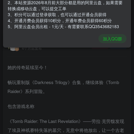
2、本站资源2026年8月前大部分都是用的阿里云盘，如果需要
登录购买
转换成移动云盘，可以提交工单
3、积分可以通过登录获取，也可以通过开通会员获得
安装包大小
7.68 GB
4、开通月费会员获得10积分，开通年费会员获得60积分
游戏本体大小
11.75 GB
5、阿里云盘会员出租 - 1元/天 - 有需要联系QQ3543682183
加入QQ群
谢箫生
关注
私信
4个月前发布
她的传奇延续至今！
畅玩重制版《Darkness Trilogy》合集，继续体验《Tomb
Raider》系列冒险。
包含游戏名称
《Tomb Raider: The Last Revelation》⸺劳拉·克劳馥发现
了埃及神祇赛特失落的墓穴，无意中将他放出，让一个古老