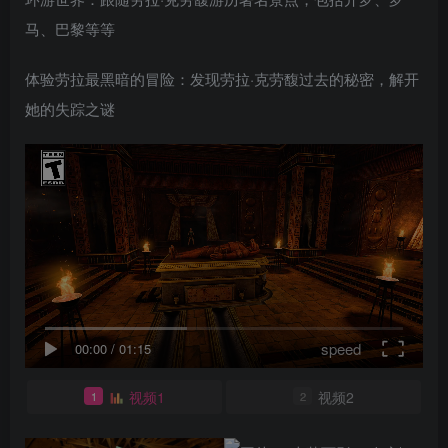
马、巴黎等等
体验劳拉最黑暗的冒险：发现劳拉·克劳馥过去的秘密，解开
她的失踪之谜
speed
00:00
/
01:15
视频1
视频2
1
2