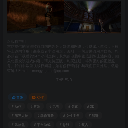
©
版权声明
本站提供的资源转载自国内外各大媒体和网络，仅供试玩体验；不得
将上述内容用于商业或者非法用途，否则，一切后果请用户自负。您
必须在下载后的24个小时之内，从您的电脑中彻底删除上述内容。如
果您喜欢该游戏内容，请支持正版，购买注册，得到更好的正版服
务。我们非常重视版权问题，如有侵权请邮件与我们联系处理。敬请
谅解！E-mail：mengyagame@qq.com
THE END
冒险
动作
# 动作
# 冒险
# 氛围
# 探索
# 3D
# 第三人称
# 动作冒险
# 女性主角
# 解谜
# 风格化
# 平台游戏
# 悬疑
# 复古