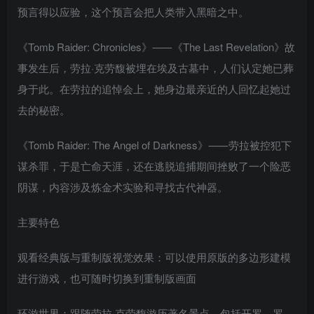
预言得以应验，这个预言会把人类带入黑暗之中。
《Tomb Raider: Chronicles》⸺《The Last Revelation》故
事发生后，劳拉·克劳馥被埋在埃及古墓中，人们认定她已葬
身于此。在劳拉的追悼会上，她身边最亲近的人回忆起她过
去的秘密。
《Tomb Raider: The Angel of Darkness》⸺劳拉被控犯下
谋杀罪，于是亡命天涯，还在逃脱追捕期间挫败了一个险恶
阴谋，内容涉及炼金术实验和寻找古代神器。
主要特色
观看经典版与重制版视觉效果：可以使用原版的多边形建模
进行游戏，也可随时切换到重制版画面
环游世界：跟随劳拉·克劳馥游历著名景点，包括开罗、罗