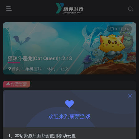
0
14
猫咪斗恶龙|Cat Quest|1.2.13
首页
单机游戏
休闲
正文
付费资源
猫咪斗恶龙|Cat Quest|1.2.13
此内容为付费资源，请付费后查看
1
欢迎来到萌芽游戏
￥
免费
会员
1、本站资源后面都会使用移动云盘