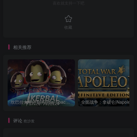
喜欢就支持一下吧
收藏
相关推荐
坎巴拉太空计划|Kerbal Space Program|1.12.5.3190|整合全DLC
全面战争：
评论
抢沙发