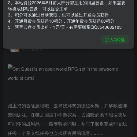
2、本站资源2026年8月前大部分都是用的阿里云盘，如果需要
登录购买
转换成移动云盘，可以提交工单
3、积分可以通过登录获取，也可以通过开通会员获得
安装包大小
109 MB
4、开通月费会员获得10积分，开通年费会员获得60积分
游戏本体大小
326 MB
5、阿里云盘会员出租 - 1元/天 - 有需要联系QQ3543682183
加入QQ群
谢箫生
关注
私信
4个月前发布
踏上您的冒险旅程吧，去寻找邪恶的德拉柯斯，并解救被绑
架的妹妹。在猫之国度中不断探索，去凶险的地下城搜获尽
可能多的战利品！一路变强的同时，别忘了顺爪完成些支线
任务，毕竟支线任务也会掉落有用的玩意儿……