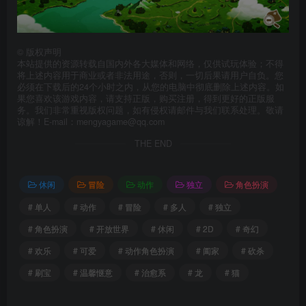
©
版权声明
本站提供的资源转载自国内外各大媒体和网络，仅供试玩体验；不得
将上述内容用于商业或者非法用途，否则，一切后果请用户自负。您
必须在下载后的24个小时之内，从您的电脑中彻底删除上述内容。如
果您喜欢该游戏内容，请支持正版，购买注册，得到更好的正版服
务。我们非常重视版权问题，如有侵权请邮件与我们联系处理。敬请
谅解！E-mail：mengyagame@qq.com
THE END
休闲
冒险
动作
独立
角色扮演
# 单人
# 动作
# 冒险
# 多人
# 独立
# 角色扮演
# 开放世界
# 休闲
# 2D
# 奇幻
# 欢乐
# 可爱
# 动作角色扮演
# 阖家
# 砍杀
# 刷宝
# 温馨惬意
# 治愈系
# 龙
# 猫