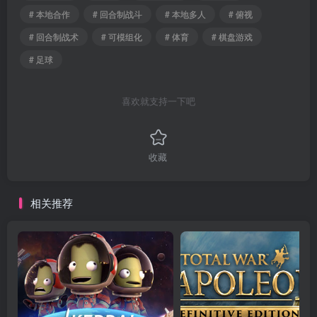
# 本地合作
# 回合制战斗
# 本地多人
# 俯视
# 回合制战术
# 可模组化
# 体育
# 棋盘游戏
# 足球
喜欢就支持一下吧
收藏
相关推荐