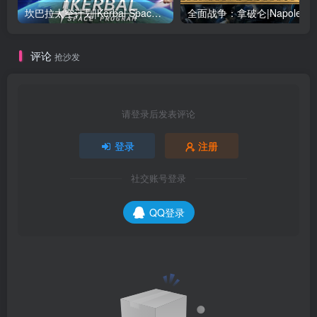
坎巴拉太空计划|Kerbal Space Program|1.12.5.3190|整合全DLC
全面战争：
评论
抢沙发
请登录后发表评论
登录
注册
社交账号登录
QQ登录