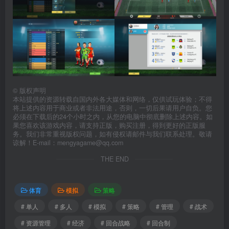
©
版权声明
本站提供的资源转载自国内外各大媒体和网络，仅供试玩体验；不得
将上述内容用于商业或者非法用途，否则，一切后果请用户自负。您
必须在下载后的24个小时之内，从您的电脑中彻底删除上述内容。如
果您喜欢该游戏内容，请支持正版，购买注册，得到更好的正版服
务。我们非常重视版权问题，如有侵权请邮件与我们联系处理。敬请
谅解！E-mail：mengyagame@qq.com
THE END
体育
模拟
策略
# 单人
# 多人
# 模拟
# 策略
# 管理
# 战术
# 资源管理
# 经济
# 回合战略
# 回合制