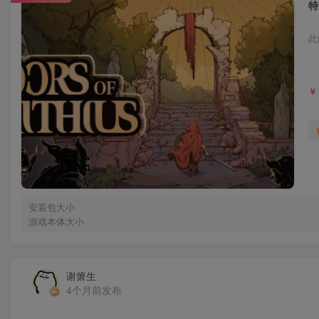
特
此
￥
安装包大小
游戏本体大小
谢箫生
4个月前发布