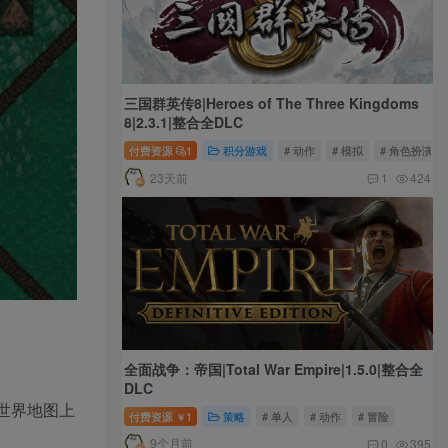
三国群英传8|Heroes of The Three Kingdoms
8|2.3.1|整合全DLC
付费资源
1
积分游戏
# 动作
# 模拟
# 角色扮演
23天前
1
424
全面战争：帝国|Total War Empire|1.5.0|整合全
DLC
世界地图上
付费资源
1
策略
# 单人
# 动作
# 冒险
￥
9个月前
0
395