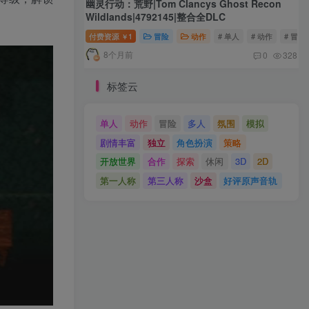
幽灵行动：荒野|Tom Clancys Ghost Recon
Wildlands|4792145|整合全DLC
付费资源
1
冒险
动作
# 单人
# 动作
# 冒险
￥
8个月前
0
328
标签云
单人
动作
冒险
多人
氛围
模拟
剧情丰富
独立
角色扮演
策略
开放世界
合作
探索
休闲
3D
2D
第一人称
第三人称
沙盒
好评原声音轨