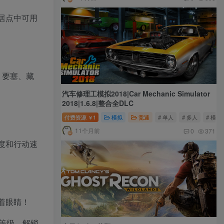
居点中可用
、要塞、藏
汽车修理工模拟2018|Car Mechanic Simulator
2018|1.6.8|整合全DLC
付费资源
1
模拟
竞速
# 单人
# 多人
# 模拟
￥
11个月前
0
371
度和行动速
着眼睛！
等级，解锁