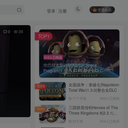
开通会员
登录
注册
0
35
TOP1
512人已阅读
坎巴拉太空计划|Kerbal Space
Program|1.12.5.3190|整合全DLC
全面战争：拿破仑|Napoleon
TOP2
Total War|1.3.0|整合全DLC
11个月前
464人已阅读
三国群英传8|Heroes of The
TOP3
Three Kingdoms 8|2.3.1|整
合全DLC
23天前
424人已阅读