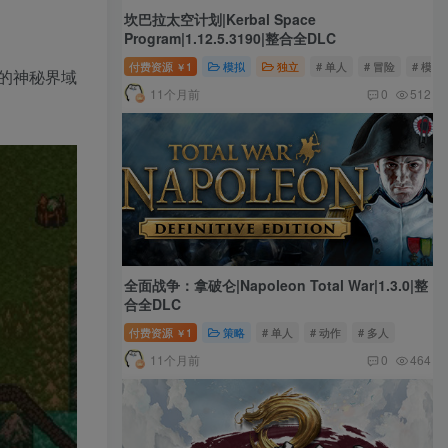
坎巴拉太空计划|Kerbal Space
Program|1.12.5.3190|整合全DLC
付费资源
1
模拟
独立
# 单人
# 冒险
# 模拟
￥
的神秘界域
11个月前
0
512
全面战争：拿破仑|Napoleon Total War|1.3.0|整
合全DLC
付费资源
1
策略
# 单人
# 动作
# 多人
￥
11个月前
0
464