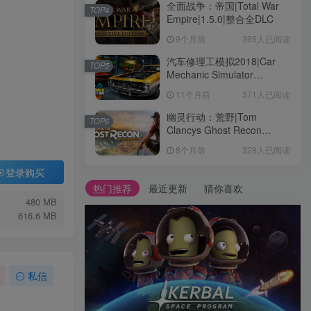
全面战争：帝国|Total War
TOP4
Empire|1.5.0|整合全DLC
9个月前
395人已阅读
汽车修理工模拟2018|Car
TOP5
Mechanic Simulator
2018|1.6.8|整合全DLC
11个月前
371人已阅读
幽灵行动：荒野|Tom
TOP6
Clancys Ghost Recon
Wildlands|4792145|整合全
8个月前
328人已阅读
DLC
登录购买
热门推荐
最近更新
猜你喜欢
480 MB
616.6 MB
私信