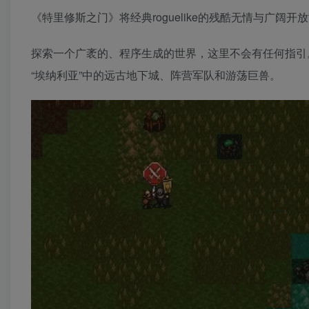
《特里修斯之门》将经典roguelike的残酷无情与广阔
探索一个广袤的、程序生成的世界，这里不会有任何指引
“埃纳利亚”中的远古地下城、阵营军队和游荡巨兽。