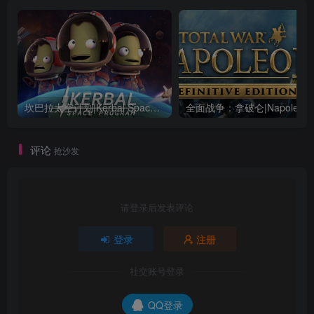
坎巴拉太空计划|Kerbal Space Program|1.12.5.3190|整合全DLC
全面战争：
评论
抢沙发
请登录后发表评论
登录
注册
社交账号登录
QQ登录