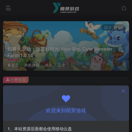
0
55
幻兽大农场：放置好时光|Your Big, Cute Monster
Farm|1.0.18
首页
单机游戏
休闲
正文
付费资源
幻兽大农场：放置好时光|Your Big, Cute Monster Farm|1.0.18
此内容为付费资源，请付费后查看
1
欢迎来到萌芽游戏
￥
免费
会员
1、本站资源后面都会使用移动云盘