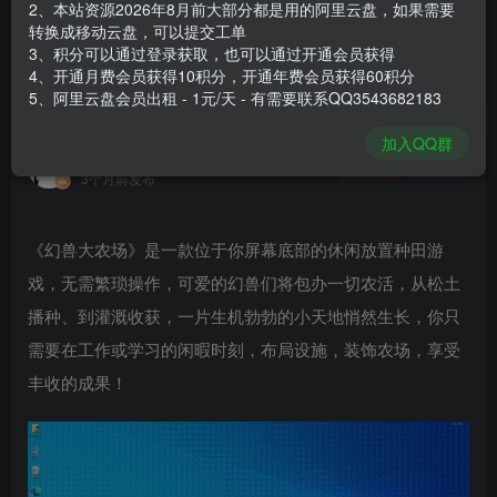
2、本站资源2026年8月前大部分都是用的阿里云盘，如果需要
登录购买
转换成移动云盘，可以提交工单
3、积分可以通过登录获取，也可以通过开通会员获得
安装包大小
82.6 MB
4、开通月费会员获得10积分，开通年费会员获得60积分
游戏本体大小
270.6 MB
5、阿里云盘会员出租 - 1元/天 - 有需要联系QQ3543682183
加入QQ群
谢箫生
关注
私信
3个月前发布
《幻兽大农场》是一款位于你屏幕底部的休闲放置种田游
戏，无需繁琐操作，可爱的幻兽们将包办一切农活，从松土
播种、到灌溉收获，一片生机勃勃的小天地悄然生长，你只
需要在工作或学习的闲暇时刻，布局设施，装饰农场，享受
丰收的成果！