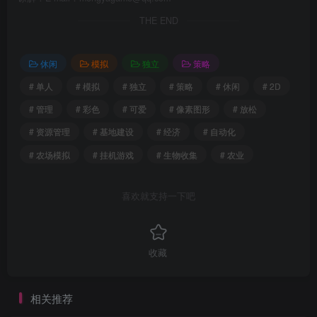
THE END
休闲
模拟
独立
策略
# 单人
# 模拟
# 独立
# 策略
# 休闲
# 2D
# 管理
# 彩色
# 可爱
# 像素图形
# 放松
# 资源管理
# 基地建设
# 经济
# 自动化
# 农场模拟
# 挂机游戏
# 生物收集
# 农业
喜欢就支持一下吧
收藏
相关推荐