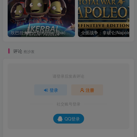
坎巴拉太空计划|Kerbal Space Program|1.12.5.3190|整合全DLC
全面战争：
评论
抢沙发
请登录后发表评论
登录
注册
社交账号登录
QQ登录