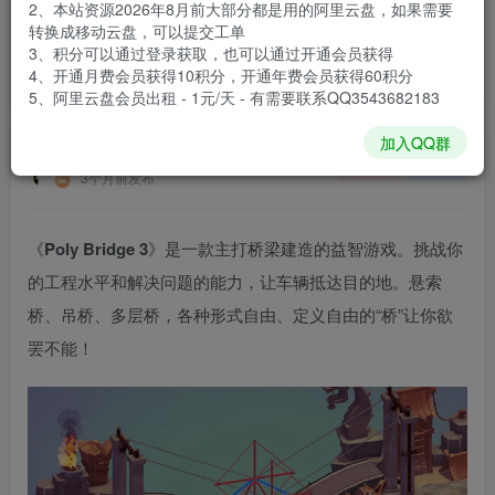
2、本站资源2026年8月前大部分都是用的阿里云盘，如果需要
登录购买
转换成移动云盘，可以提交工单
3、积分可以通过登录获取，也可以通过开通会员获得
安装包大小
711 MB
4、开通月费会员获得10积分，开通年费会员获得60积分
游戏本体大小
0.99 GB
5、阿里云盘会员出租 - 1元/天 - 有需要联系QQ3543682183
加入QQ群
谢箫生
关注
私信
3个月前发布
《
Poly Bridge 3
》是一款主打桥梁建造的益智游戏。挑战你
的工程水平和解决问题的能力，让车辆抵达目的地。悬索
桥、吊桥、多层桥，各种形式自由、定义自由的“桥”让你欲
罢不能！