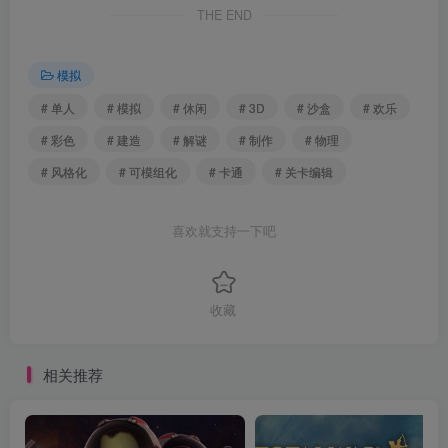
THE END
模拟
# 单人
# 模拟
# 休闲
# 3D
# 沙盒
# 欢乐
# 彩色
# 建造
# 解谜
# 制作
# 物理
# 风格化
# 可模组化
# 卡通
# 关卡编辑
喜欢就支持一下吧
收藏
相关推荐