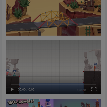
speed
00:00
/
00:43