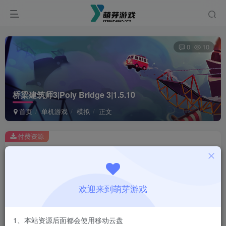
0
10
桥梁建筑师3|Poly Bridge 3|1.5.10
首页
单机游戏
模拟
正文
付费资源
桥梁建筑师3|Poly Bridge 3|1.5.10
此内容为付费资源，请付费后查看
1
欢迎来到萌芽游戏
￥
免费
会员
1、本站资源后面都会使用移动云盘