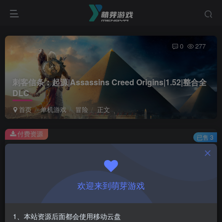
0
277
刺客信条：起源|Assassins Creed Origins|1.52|整合全
DLC
首页
单机游戏
冒险
正文
付费资源
已售 3
刺客信条：起源|Assassins Creed Origins|1.52|整合全DLC
此内容为付费资源，请付费后查看
1
欢迎来到萌芽游戏
￥
免费
会员
1、本站资源后面都会使用移动云盘