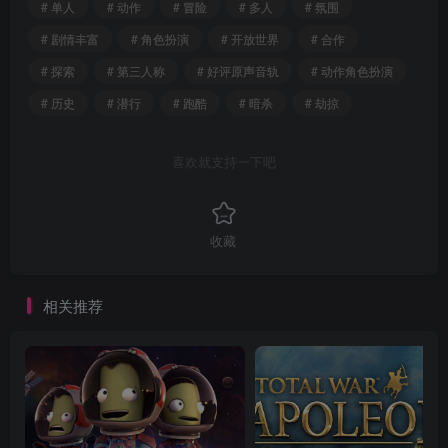
# 单人
# 动作
# 冒险
# 多人
# 氛围
# 剧情丰富
# 角色扮演
# 开放世界
# 合作
# 探索
# 第三人称
# 好评原声音轨
# 动作角色扮演
# 历史
# 潜行
# 跑酷
# 暗杀
# 劫掠
喜欢就支持一下吧
收藏
相关推荐