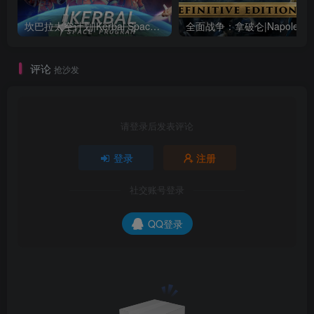
坎巴拉太空计划|Kerbal Space Program|1.12.5.3190|整合全DLC
全面战争：
评论
抢沙发
请登录后发表评论
登录
注册
社交账号登录
QQ登录