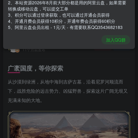
2、本站资源2026年8月前大部分都是用的阿里云盘，如果需要
登录购买
转换成移动云盘，可以提交工单
3、积分可以通过登录获取，也可以通过开通会员获得
安装包大小
67.3 GB
4、开通月费会员获得10积分，开通年费会员获得60积分
游戏本体大小
73.12 GB
5、阿里云盘会员出租 - 1元/天 - 有需要联系QQ3543682183
加入QQ群
谢箫生
关注
私信
11个月前发布
广袤国度，等你探索
从沙漠到绿洲，从地中海到吉萨古墓，沿着尼罗河顺流而
下，战胜危险的远古势力、凶猛野兽，探索这片广阔无垠又
充满未知的大地。