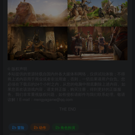
©
版权声明
本站提供的资源转载自国内外各大媒体和网络，仅供试玩体验；不得
将上述内容用于商业或者非法用途，否则，一切后果请用户自负。您
必须在下载后的24个小时之内，从您的电脑中彻底删除上述内容。如
果您喜欢该游戏内容，请支持正版，购买注册，得到更好的正版服
务。我们非常重视版权问题，如有侵权请邮件与我们联系处理。敬请
谅解！E-mail：mengyagame@qq.com
THE END
冒险
动作
角色扮演