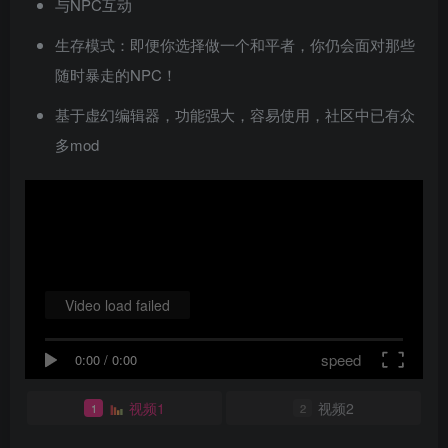
与NPC互动
生存模式：即便你选择做一个和平者，你仍会面对那些
随时暴走的NPC！
基于虚幻编辑器，功能强大，容易使用，社区中已有众
多mod
Video load failed
speed
0:00
/
0:00
视频1
视频2
1
2