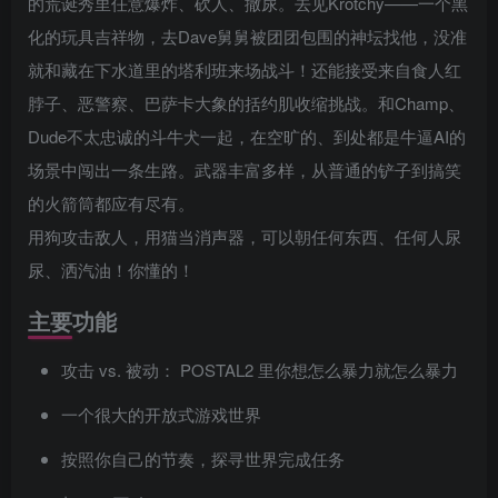
的荒诞秀里任意爆炸、砍人、撒尿。去见Krotchy——一个黑
化的玩具吉祥物，去Dave舅舅被团团包围的神坛找他，没准
就和藏在下水道里的塔利班来场战斗！还能接受来自食人红
脖子、恶警察、巴萨卡大象的括约肌收缩挑战。和Champ、
Dude不太忠诚的斗牛犬一起，在空旷的、到处都是牛逼AI的
场景中闯出一条生路。武器丰富多样，从普通的铲子到搞笑
的火箭筒都应有尽有。
用狗攻击敌人，用猫当消声器，可以朝任何东西、任何人尿
尿、洒汽油！你懂的！
主要功能
攻击 vs. 被动： POSTAL2 里你想怎么暴力就怎么暴力
一个很大的开放式游戏世界
按照你自己的节奏，探寻世界完成任务