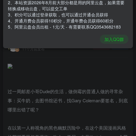
2、本站资源2026年8月前大部分都是用的阿里云盘，如果需要
登录购买
转换成移动云盘，可以提交工单
3、积分可以通过登录获取，也可以通过开通会员获得
安装包大小
3.9 GB
4、开通月费会员获得10积分，开通年费会员获得60积分
游戏本体大小
7.36 GB
5、阿里云盘会员出租 - 1元/天 - 有需要联系QQ3543682183
加入QQ群
谢箫生
关注
私信
11个月前发布
过一周邮差小哥Dude的生活，做倒霉的普通人做的寻常杂
事：买牛奶，去图书馆还书，找Gary Coleman要签名，到底
哪里出错了呢？
在以第一人称视角的黑色幽默历险中，在这个美国漫画风格