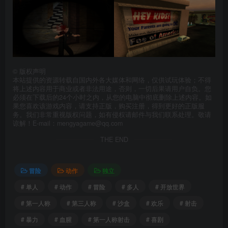
©
版权声明
本站提供的资源转载自国内外各大媒体和网络，仅供试玩体验；不得
将上述内容用于商业或者非法用途，否则，一切后果请用户自负。您
必须在下载后的24个小时之内，从您的电脑中彻底删除上述内容。如
果您喜欢该游戏内容，请支持正版，购买注册，得到更好的正版服
务。我们非常重视版权问题，如有侵权请邮件与我们联系处理。敬请
谅解！E-mail：mengyagame@qq.com
THE END
冒险
动作
独立
# 单人
# 动作
# 冒险
# 多人
# 开放世界
# 第一人称
# 第三人称
# 沙盒
# 欢乐
# 射击
# 暴力
# 血腥
# 第一人称射击
# 喜剧