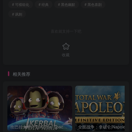
# 可模组化
# 经典
# 黑色幽默
# 黑色喜剧
# 讽刺
喜欢就支持一下吧
收藏
相关推荐
坎巴拉太空计划|Kerbal Space Program|1.12.5.3190|整合全DLC
全面战争：