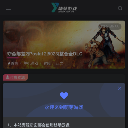
0
56
夺命邮差2|Postal 2|5023|整合全DLC
首页
单机游戏
冒险
正文
付费资源
夺命邮差2|Postal 2|5023|整合全DLC
此内容为付费资源，请付费后查看
1
欢迎来到萌芽游戏
￥
免费
会员
1、本站资源后面都会使用移动云盘