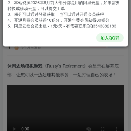
2、本站资源2026年8月前大部分都是用的阿里云盘，如果需要
登录购买
转换成移动云盘，可以提交工单
3、积分可以通过登录获取，也可以通过开通会员获得
安装包大小
129 MB
4、开通月费会员获得10积分，开通年费会员获得60积分
游戏本体大小
332.3 MB
5、阿里云盘会员出租 - 1元/天 - 有需要联系QQ3543682183
加入QQ群
谢箫生
关注
私信
3个月前发布
休闲农场模拟游戏
《Rusty’s Retirement》会显示在屏幕底
部，让您可以一边处理其他事务，一边打理自己的农场！