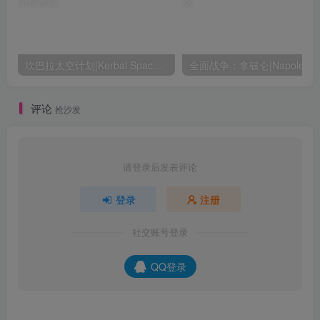
坎巴拉太空计划|Kerbal Space Program|1.12.5.3190|整合全DLC
全面战争：
评论
抢沙发
请登录后发表评论
登录
注册
社交账号登录
QQ登录