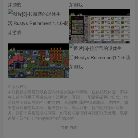
©
版权声明
本站提供的资源转载自国内外各大媒体和网络，仅供试玩体验；不得
将上述内容用于商业或者非法用途，否则，一切后果请用户自负。您
必须在下载后的24个小时之内，从您的电脑中彻底删除上述内容。如
果您喜欢该游戏内容，请支持正版，购买注册，得到更好的正版服
务。我们非常重视版权问题，如有侵权请邮件与我们联系处理。敬请
谅解！E-mail：mengyagame@qq.com
THE END