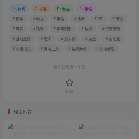
休闲
模拟
独立
策略
# 模拟
# 独立
# 策略
# 休闲
# 2D
# 管理
# 可爱
# 建造
# 像素图形
# 放松
# 资源管理
# 基地建设
# 经济
# 后末日
# 自然
# 自动化
# 农场模拟
# 资本主义
# 挂机游戏
# 农场管理
喜欢就支持一下吧
收藏
相关推荐