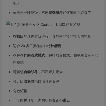
吧！
你宁愿一味滥强，
不想费劲思考
任何策略？好极了！
指数级
的迷你游戏进程（真的是非常非常大的数量）
适合 20 多位英雄的独特
技能树
多种多样的
游戏模式
，包括放置模式、和平主义者和邪
恶模式
可解锁
自动战斗
，不用亲力亲为
可升级
收集箱
来自动收集资源
角色
短剧
一个跟你形影不离的粉色毒舌
小跟班