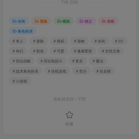
THE END
休闲
冒险
模拟
独立
策略
角色扮演
# 单人
# 冒险
# 模拟
# 策略
# 休闲
# 2D
# 奇幻
# 彩色
# 可爱
# 像素图形
# 女性主角
# 回合战略
# 回合制战斗
# 复古
# 魔法
# 战术角色扮演
# 挂机游戏
# 竞分
# 自走棋
# 小游戏
喜欢就支持一下吧
收藏