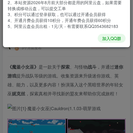
2、本站资源2026年8月前大部分都是用的阿里云盘，如果需要
登录购买
转换成移动云盘，可以提交工单
3、积分可以通过登录获取，也可以通过开通会员获得
安装包大小
1.66 GB
4、开通月费会员获得10积分，开通年费会员获得60积分
游戏本体大小
1.84 GB
5、阿里云盘会员出租 - 1元/天 - 有需要联系QQ3543682183
加入QQ群
谢箫生
关注
私信
3个月前发布
《魔釜小女巫》
是一款关于
探索
、与怪物
战斗
，并通过
迷你
游戏
提升战队等级的游戏。收集资源来升级迷你游戏、英
雄、能力，以及更多内容！扮演落入这个黑暗世界的年轻女
巫
妮克丝
，探索真相并寻找新的盟友来帮助你完成旅程！