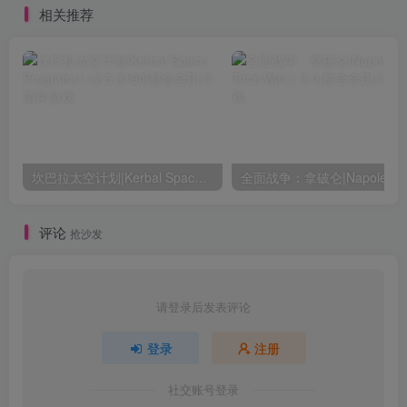
相关推荐
坎巴拉太空计划|Kerbal Space Program|1.12.5.3190|整合全DLC
全面战争：
评论
抢沙发
请登录后发表评论
登录
注册
社交账号登录