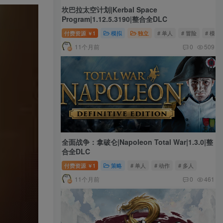
坎巴拉太空计划|Kerbal Space
Program|1.12.5.3190|整合全DLC
付费资源
1
模拟
独立
# 单人
# 冒险
# 模拟
￥
11个月前
0
509
全面战争：拿破仑|Napoleon Total War|1.3.0|整
合全DLC
付费资源
1
策略
# 单人
# 动作
# 多人
￥
11个月前
0
461