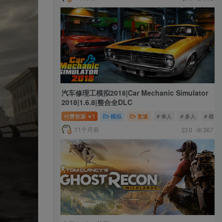
汽车修理工模拟2018|Car Mechanic Simulator
2018|1.6.8|整合全DLC
付费资源
1
模拟
竞速
# 单人
# 多人
# 模拟
￥
11个月前
0
367