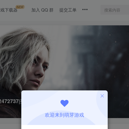
NEW
游戏下载器
加入 QQ 群
提交工单
22472737|整合全DLC
欢迎来到萌芽游戏