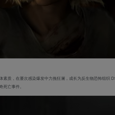
素质，在屡次感染爆发中力挽狂澜，成长为反生物恐怖组织 DS
奇死亡事件。