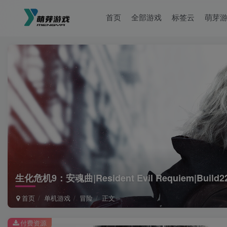
首页
全部游戏
标签云
萌芽
生化危机9：安魂曲|Resident Evil Requiem|Build
首页
单机游戏
冒险
正文
付费资源