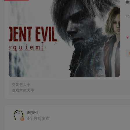
生
此
￥
安装包大小
游戏本体大小
谢箫生
4个月前发布