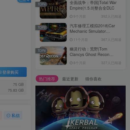
全面战争：帝国|Total War
TOP4
Empire|1.5.0|整合全DLC
9个月前
392人已阅读
汽车修理工模拟2018|Car
TOP5
Mechanic Simulator
2018|1.6.8|整合全DLC
11个月前
367人已阅读
幽灵行动：荒野|Tom
TOP6
Clancys Ghost Recon
Wildlands|4792145|整合全
8个月前
327人已阅读
DLC
登录购买
热门推荐
最近更新
猜你喜欢
75 GB
75.83 GB
私信