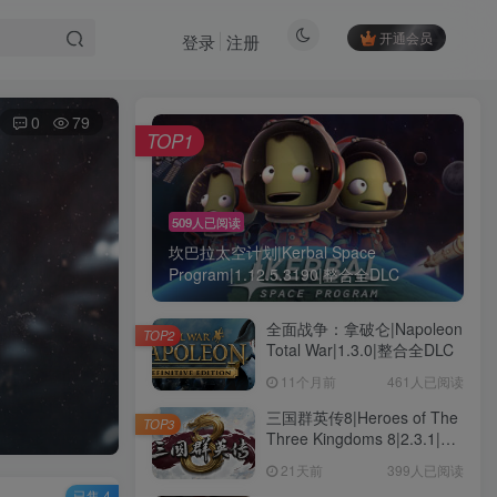
开通会员
登录
注册
0
79
TOP1
509人已阅读
坎巴拉太空计划|Kerbal Space
Program|1.12.5.3190|整合全DLC
全面战争：拿破仑|Napoleon
TOP2
Total War|1.3.0|整合全DLC
11个月前
461人已阅读
三国群英传8|Heroes of The
TOP3
Three Kingdoms 8|2.3.1|整
合全DLC
21天前
399人已阅读
已售 4