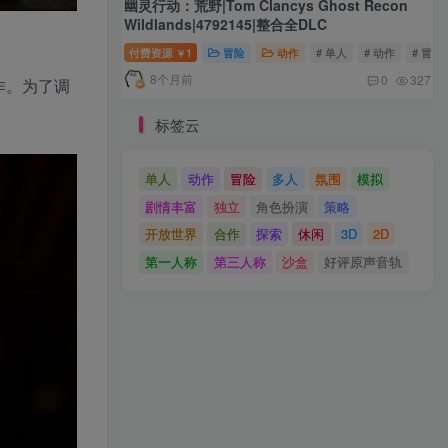
幽灵行动：荒野|Tom Clancys Ghost Recon
Wildlands|4792145|整合全DLC
付费资源
1
冒险
动作
# 单人
# 动作
# 冒险
￥
8个月前
0
327
作。为了调
标签云
单人
动作
冒险
多人
氛围
模拟
剧情丰富
独立
角色扮演
策略
开放世界
合作
探索
休闲
3D
2D
第一人称
第三人称
沙盒
好评原声音轨