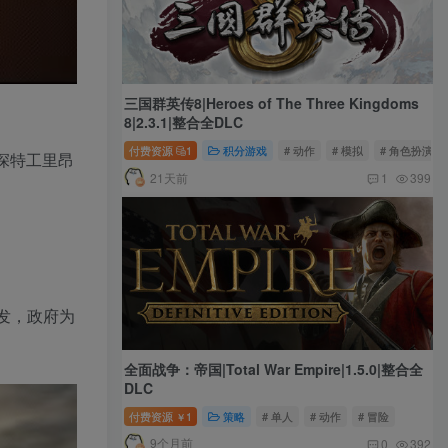
三国群英传8|Heroes of The Three Kingdoms
8|2.3.1|整合全DLC
付费资源
1
积分游戏
# 动作
# 模拟
# 角色扮演
资深特工里昂
21天前
1
399
发，政府为
全面战争：帝国|Total War Empire|1.5.0|整合全
DLC
付费资源
1
策略
# 单人
# 动作
# 冒险
￥
9个月前
0
392