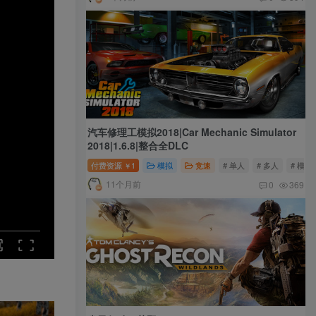
汽车修理工模拟2018|Car Mechanic Simulator
2018|1.6.8|整合全DLC
付费资源
1
模拟
竞速
# 单人
# 多人
# 模拟
￥
11个月前
0
369