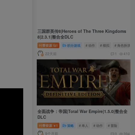
三国群英传8|Heroes of The Three Kingdoms
8|2.3.1|整合全DLC
付费资源
1
积分游戏
# 动作
# 模拟
# 角色扮演
22天前
1
410
全面战争：帝国|Total War Empire|1.5.0|整合全
DLC
付费资源
1
策略
# 单人
# 动作
# 冒险
￥
9个月前
0
394