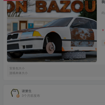
我
此
￥
安装包大小
游戏本体大小
谢箫生
3个月前发布