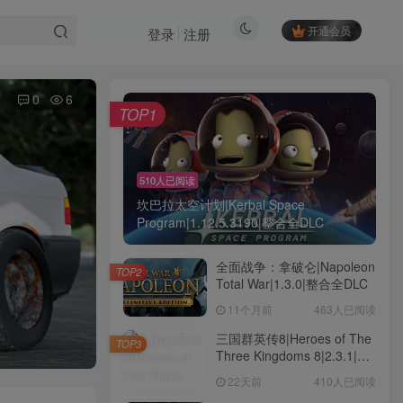
开通会员
登录
注册
0
6
TOP1
510人已阅读
坎巴拉太空计划|Kerbal Space
Program|1.12.5.3190|整合全DLC
全面战争：拿破仑|Napoleon
TOP2
Total War|1.3.0|整合全DLC
11个月前
463人已阅读
三国群英传8|Heroes of The
TOP3
Three Kingdoms 8|2.3.1|整
合全DLC
22天前
410人已阅读