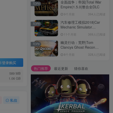
全面战争：帝国|Total War
TOP4
Empire|1.5.0|整合全DLC
9个月前
394人已阅读
汽车修理工模拟2018|Car
TOP5
Mechanic Simulator
2018|1.6.8|整合全DLC
11个月前
369人已阅读
幽灵行动：荒野|Tom
TOP6
Clancys Ghost Recon
Wildlands|4792145|整合全
8个月前
328人已阅读
DLC
登录购买
热门推荐
最近更新
猜你喜欢
589 MB
1.06 GB
私信