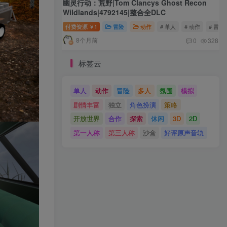
幽灵行动：荒野|Tom Clancys Ghost Recon
Wildlands|4792145|整合全DLC
付费资源
1
冒险
动作
# 单人
# 动作
# 冒险
￥
8个月前
0
328
标签云
单人
动作
冒险
多人
氛围
模拟
剧情丰富
独立
角色扮演
策略
开放世界
合作
探索
休闲
3D
2D
第一人称
第三人称
沙盒
好评原声音轨