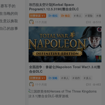
坎巴拉太空计划|Kerbal Space
头赛车手的
Program|1.12.5.3190|整合全DLC
在当晚的街
付费资源
1
模拟
独立
# 单人
# 冒险
# 模拟
￥
生意以换取
11个月前
0
510
自己的故事
全面战争：拿破仑|Napoleon Total War|1.3.0|整
合全DLC
付费资源
1
策略
# 单人
# 动作
# 多人
￥
11个月前
0
463