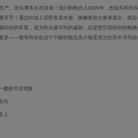
糖浆生产、街头赛车生存游戏！我们刚刚步入2005年，改装车和街
赛车手！通过向镇上居民售卖木柴、枫糖浆和大麻来谋生，然后
砸回你的车里，成为街头最可怕的威胁，还是把它投回你的枫糖
更多——都等待你在这个宁静的魁北克小镇圣克兰杜芬丰书写你
一艘船可供驾驶
亲为
车上