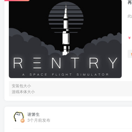
再
此
￥
安装包大小
游戏本体大小
谢箫生
3个月前发布