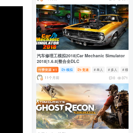
汽车修理工模拟2018|Car Mechanic Simulator
2018|1.6.8|整合全DLC
付费资源
1
模拟
竞速
# 单人
# 多人
# 模拟
￥
11个月前
0
371