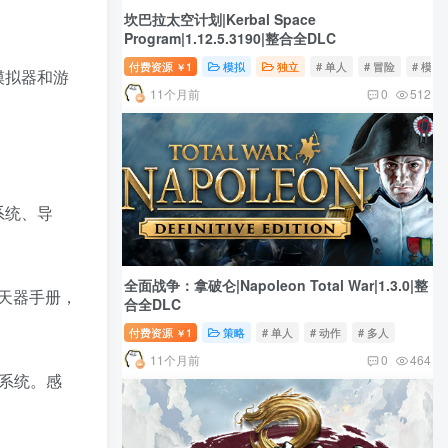
坎巴拉太空计划|Kerbal Space
Program|1.12.5.3190|整合全DLC
付费资源
1
模拟
独立
# 单人
# 冒险
# 模拟
￥
模拟器和游
11个月前
0
512
系统、导
全面战争：拿破仑|Napoleon Total War|1.3.0|整
天器手册，
合全DLC
付费资源
1
策略
# 单人
# 动作
# 多人
￥
11个月前
0
464
障系统。感