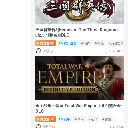
三国群英传8|Heroes of The Three Kingdoms
8|2.3.1|整合全DLC
付费资源
1
积分游戏
# 动作
# 模拟
# 角色扮演
23天前
1
421
全面战争：帝国|Total War Empire|1.5.0|整合全
DLC
付费资源
1
策略
# 单人
# 动作
# 冒险
￥
9个月前
0
394