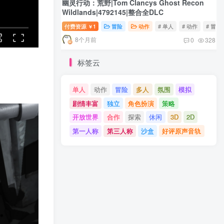
幽灵行动：荒野|Tom Clancys Ghost Recon
Wildlands|4792145|整合全DLC
付费资源
1
冒险
动作
# 单人
# 动作
# 冒险
￥
8个月前
0
328
标签云
单人
动作
冒险
多人
氛围
模拟
剧情丰富
独立
角色扮演
策略
开放世界
合作
探索
休闲
3D
2D
第一人称
第三人称
沙盒
好评原声音轨