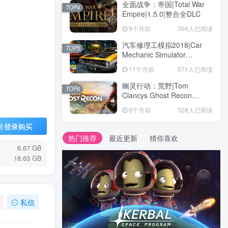
全面战争：帝国|Total War
TOP4
Empire|1.5.0|整合全DLC
9个月前
394人已阅读
汽车修理工模拟2018|Car
TOP5
Mechanic Simulator
2018|1.6.8|整合全DLC
11个月前
371人已阅读
幽灵行动：荒野|Tom
TOP6
Clancys Ghost Recon
Wildlands|4792145|整合全
8个月前
328人已阅读
DLC
登录购买
热门推荐
最近更新
猜你喜欢
6.67 GB
18.63 GB
私信