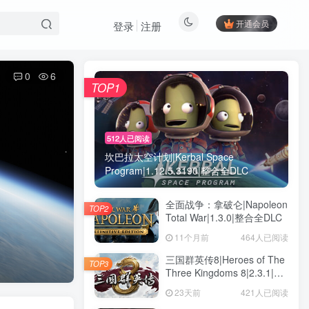
开通会员
登录
注册
0
6
TOP1
512人已阅读
坎巴拉太空计划|Kerbal Space
Program|1.12.5.3190|整合全DLC
全面战争：拿破仑|Napoleon
TOP2
Total War|1.3.0|整合全DLC
11个月前
464人已阅读
三国群英传8|Heroes of The
TOP3
Three Kingdoms 8|2.3.1|整
合全DLC
23天前
421人已阅读