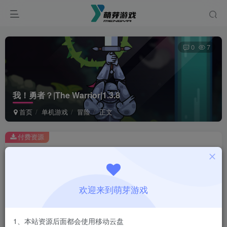
0
7
我！勇者？|The Warrior|1.3.8
首页
单机游戏
冒险
正文
付费资源
我！勇者？|The Warrior|1.3.8
此内容为付费资源，请付费后查看
1
欢迎来到萌芽游戏
￥
免费
会员
1、本站资源后面都会使用移动云盘