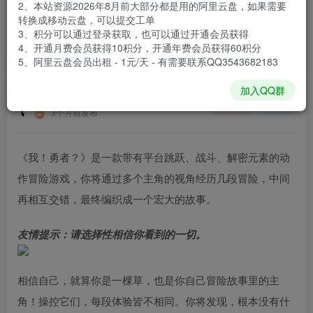
2、本站资源2026年8月前大部分都是用的阿里云盘，如果需要
登录购买
转换成移动云盘，可以提交工单
3、积分可以通过登录获取，也可以通过开通会员获得
安装包大小
133 MB
4、开通月费会员获得10积分，开通年费会员获得60积分
游戏本体大小
271.9 MB
5、阿里云盘会员出租 - 1元/天 - 有需要联系QQ3543682183
加入QQ群
谢箫生
关注
私信
3个月前发布
《我！勇者？》是一款带有平台跳跃、战斗、解密元素的动
作冒险游戏，你将通过多个主角的视角经历几段冒险，中间
再相互交错，最终编织成一个宏大的故事。
友情提示：请选择性相信你看到的一切。
相信自己，就算你是一棵草，也是你自己冒险故事里的主
角！操控它们，每段体验皆不相同。你将发现，根本没有什