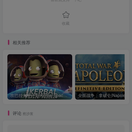
收藏
相关推荐
坎巴拉太空计划|Kerbal Space Program|1.12.5.3190|整合全DLC
全面战争：
评论
抢沙发