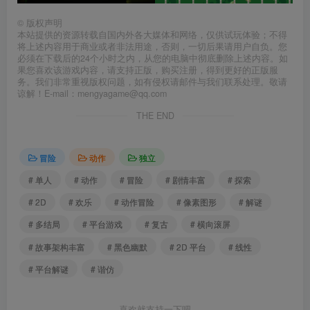
©
版权声明
本站提供的资源转载自国内外各大媒体和网络，仅供试玩体验；不得
将上述内容用于商业或者非法用途，否则，一切后果请用户自负。您
必须在下载后的24个小时之内，从您的电脑中彻底删除上述内容。如
果您喜欢该游戏内容，请支持正版，购买注册，得到更好的正版服
务。我们非常重视版权问题，如有侵权请邮件与我们联系处理。敬请
谅解！E-mail：mengyagame@qq.com
THE END
冒险
动作
独立
# 单人
# 动作
# 冒险
# 剧情丰富
# 探索
# 2D
# 欢乐
# 动作冒险
# 像素图形
# 解谜
# 多结局
# 平台游戏
# 复古
# 横向滚屏
# 故事架构丰富
# 黑色幽默
# 2D 平台
# 线性
# 平台解谜
# 谐仿
喜欢就支持一下吧