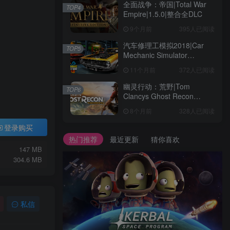
全面战争：帝国|Total War
TOP4
Empire|1.5.0|整合全DLC
9个月前
395人已阅读
汽车修理工模拟2018|Car
TOP5
Mechanic Simulator
2018|1.6.8|整合全DLC
11个月前
372人已阅读
幽灵行动：荒野|Tom
TOP6
Clancys Ghost Recon
Wildlands|4792145|整合全
8个月前
328人已阅读
DLC
登录购买
热门推荐
最近更新
猜你喜欢
147 MB
304.6 MB
私信