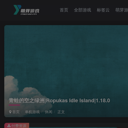
首页
全部游戏
标签云
萌芽
青蛙的空之绿洲|Ropukas Idle Island|1.18.0
首页
单机游戏
休闲
正文
付费资源