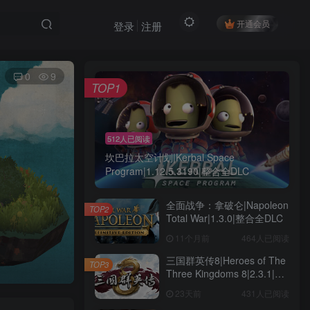
开通会员
登录
注册
0
9
TOP1
512人已阅读
坎巴拉太空计划|Kerbal Space
Program|1.12.5.3190|整合全DLC
全面战争：拿破仑|Napoleon
TOP2
Total War|1.3.0|整合全DLC
11个月前
464人已阅读
三国群英传8|Heroes of The
TOP3
Three Kingdoms 8|2.3.1|整
合全DLC
23天前
431人已阅读