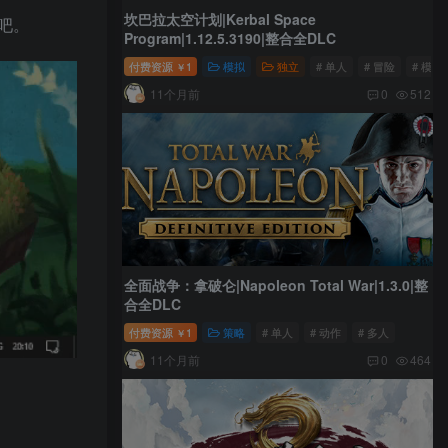
坎巴拉太空计划|Kerbal Space
吧。
Program|1.12.5.3190|整合全DLC
付费资源
1
模拟
独立
# 单人
# 冒险
# 模拟
￥
11个月前
0
512
全面战争：拿破仑|Napoleon Total War|1.3.0|整
合全DLC
付费资源
1
策略
# 单人
# 动作
# 多人
￥
11个月前
0
464