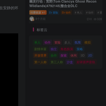
幽灵行动：荒野|Tom Clancys Ghost Recon
Wildlands|4792145|整合全DLC
在安静的环
付费资源
1
冒险
动作
# 单人
# 动作
# 冒险
￥
8个月前
0
328
标签云
单人
动作
冒险
多人
氛围
模拟
剧情丰富
独立
角色扮演
策略
开放世界
合作
探索
休闲
3D
2D
第一人称
第三人称
沙盒
好评原声音轨