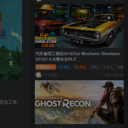
汽车修理工模拟2018|Car Mechanic Simulator
2018|1.6.8|整合全DLC
付费资源
1
模拟
竞速
# 单人
# 多人
# 模拟
￥
11个月前
0
372
无论工作、