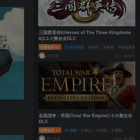
三国群英传8|Heroes of The Three Kingdoms
8|2.3.1|整合全DLC
付费资源
1
积分游戏
# 动作
# 模拟
# 角色扮演
23天前
1
431
全面战争：帝国|Total War Empire|1.5.0|整合全
DLC
付费资源
1
策略
# 单人
# 动作
# 冒险
￥
9个月前
0
395