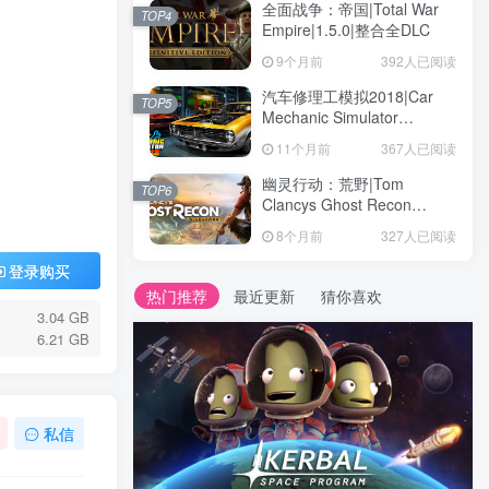
全面战争：帝国|Total War
TOP4
Empire|1.5.0|整合全DLC
9个月前
392人已阅读
汽车修理工模拟2018|Car
TOP5
Mechanic Simulator
2018|1.6.8|整合全DLC
11个月前
367人已阅读
幽灵行动：荒野|Tom
TOP6
Clancys Ghost Recon
Wildlands|4792145|整合全
8个月前
327人已阅读
DLC
登录购买
热门推荐
最近更新
猜你喜欢
3.04 GB
6.21 GB
私信