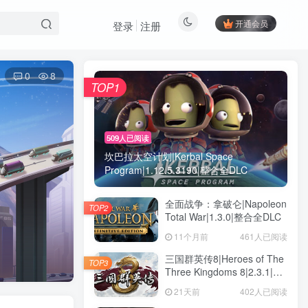
开通会员
登录
注册
0
8
TOP1
509人已阅读
坎巴拉太空计划|Kerbal Space
Program|1.12.5.3190|整合全DLC
全面战争：拿破仑|Napoleon
TOP2
Total War|1.3.0|整合全DLC
11个月前
461人已阅读
三国群英传8|Heroes of The
TOP3
Three Kingdoms 8|2.3.1|整
合全DLC
21天前
402人已阅读