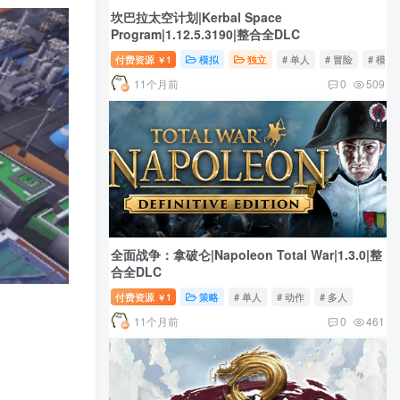
坎巴拉太空计划|Kerbal Space
Program|1.12.5.3190|整合全DLC
付费资源
1
模拟
独立
# 单人
# 冒险
# 模拟
￥
11个月前
0
509
全面战争：拿破仑|Napoleon Total War|1.3.0|整
合全DLC
付费资源
1
策略
# 单人
# 动作
# 多人
￥
11个月前
0
461