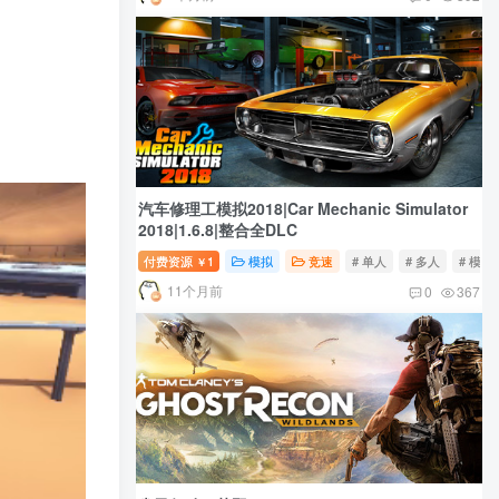
汽车修理工模拟2018|Car Mechanic Simulator
2018|1.6.8|整合全DLC
付费资源
1
模拟
竞速
# 单人
# 多人
# 模拟
￥
11个月前
0
367