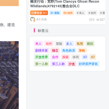
幽灵行动：荒野|Tom Clancys Ghost Recon
Wildlands|4792145|整合全DLC
付费资源
1
冒险
动作
# 单人
# 动作
# 冒险
￥
8个月前
0
327
货物。建造
标签云
单人
动作
冒险
多人
氛围
模拟
剧情丰富
独立
角色扮演
策略
开放世界
合作
探索
休闲
3D
2D
第一人称
第三人称
沙盒
好评原声音轨