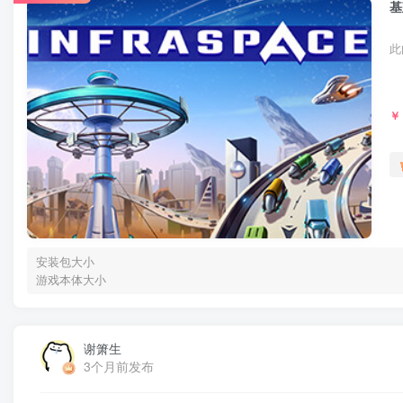
基
此
￥
安装包大小
游戏本体大小
谢箫生
3个月前发布