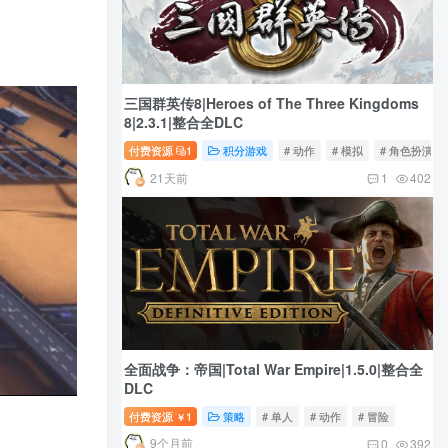
三国群英传8|Heroes of The Three Kingdoms
8|2.3.1|整合全DLC
付费资源
1
积分游戏
# 动作
# 模拟
# 角色扮演
21天前
1
402
全面战争：帝国|Total War Empire|1.5.0|整合全
DLC
付费资源
1
策略
# 单人
# 动作
# 冒险
￥
9个月前
0
392