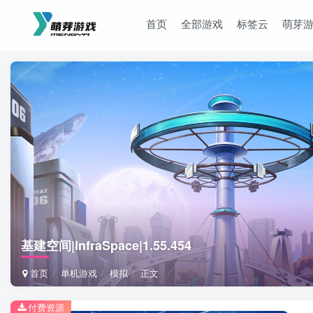
首页
全部游戏
标签云
萌芽
基建空间|InfraSpace|1.55.454
首页
单机游戏
模拟
正文
付费资源