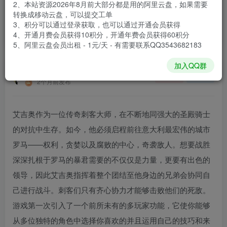
2、本站资源2026年8月前大部分都是用的阿里云盘，如果需要
登录购买
转换成移动云盘，可以提交工单
3、积分可以通过登录获取，也可以通过开通会员获得
安装包大小
7.63 GB
4、开通月费会员获得10积分，开通年费会员获得60积分
游戏本体大小
8.6 GB
5、阿里云盘会员出租 - 1元/天 - 有需要联系QQ3543682183
加入QQ群
谢箫生
关注
私信
2个月前发布
艾吉奥作为一位传奇刺客大师，在不断地同强大的圣殿骑士
的对抗中生存。如今，他必须启程前往意大利最宏伟的城市
罗马——权利，贪婪以及腐败的中心，奇袭敌人。想要战胜
深深扎根于罗马的暴君需要的不仅仅是力量，更要有出色的
领导，因此艾吉奥指挥着整个团结至他身边的兄弟会协同自
己进行战斗。刺客们只有齐心协力才能够击败他们的死敌。
游戏第一次引入了一个前所未有的多玩家功能，它使你能够
从多位独特的角色中选择你喜欢的并且运用自己的技巧和来