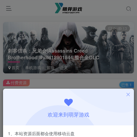
0
13
刺客信条：兄弟会|Assassins Creed
Brotherhood|Build12901844|整合全DLC
首页
单机游戏
冒险
正文
付费资源
已售 1
刺客信条：兄弟会|Assassins Creed Brotherhood|Build12901844|整合全DLC
此内容为付费资源，请付费后查看
1
欢迎来到萌芽游戏
￥
免费
会员
1、本站资源后面都会使用移动云盘