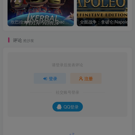
坎巴拉太空计划|Kerbal Space Program|1.12.5.3190|整合全DLC
全面战争：
评论
抢沙发
请登录后发表评论
登录
注册
社交账号登录
QQ登录