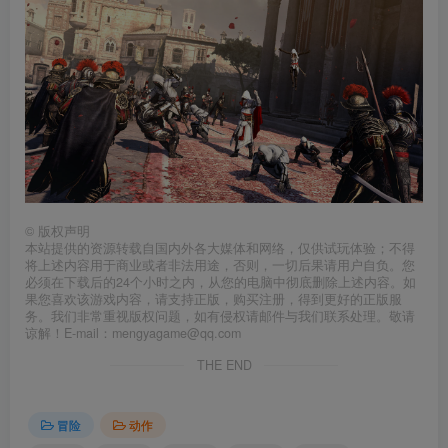
©
版权声明
本站提供的资源转载自国内外各大媒体和网络，仅供试玩体验；不得
将上述内容用于商业或者非法用途，否则，一切后果请用户自负。您
必须在下载后的24个小时之内，从您的电脑中彻底删除上述内容。如
果您喜欢该游戏内容，请支持正版，购买注册，得到更好的正版服
务。我们非常重视版权问题，如有侵权请邮件与我们联系处理。敬请
谅解！E-mail：mengyagame@qq.com
THE END
冒险
动作