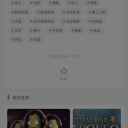
# 单人
# 动作
# 冒险
# 多人
# 氛围
# 剧情丰富
# 角色扮演
# 开放世界
# 第三人称
# 沙盒
# 好评原声音轨
# 动作冒险
# 控制器
# 历史
# 潜行
# 中世纪
# 跑酷
# 暗杀
# 罗马
# 阴谋
喜欢就支持一下吧
收藏
相关推荐