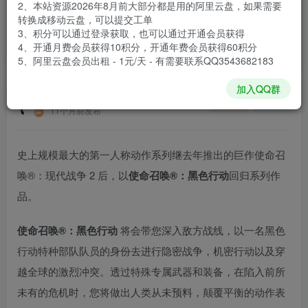
2、本站资源2026年8月前大部分都是用的阿里云盘，如果需要
登录购买
转换成移动云盘，可以提交工单
3、积分可以通过登录获取，也可以通过开通会员获得
安装包大小
7.17 GB
4、开通月费会员获得10积分，开通年费会员获得60积分
游戏本体大小
7.84 GB
5、阿里云盘会员出租 - 1元/天 - 有需要联系QQ3543682183
加入QQ群
谢箫生
关注
私信
11个月前发布
史上规模最大的第一人称动作系列继去年推出的巨作使命召
唤®：现代战争 2 后，以
使命召唤®：黑色行动
回归系列作
品。
使命召唤®：黑色行动
将会带您深入敌方战线，以一名黑色
行动特种部队队员的身份去进行隐密战争，机密行动以及穿
越全球的激烈冲突。透过特殊专属武器和装备，在陷入前所
未有的危机时，您将做出人类从未预料，颠覆平衡的动作表