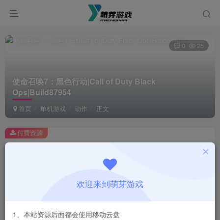
0
25
使命召唤7：黑色行动|Call of Duty Black
Ops|Build87954
首页
单机游戏
动作
正文
付费资源
使命召唤7：黑色行动|Call of Duty Black Ops|Build87954
此内容为付费资源，请付费后查看
1
欢迎来到萌芽游戏
￥
免费
会员
1、本站资源后面都会使用移动云盘