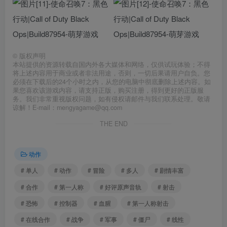
©
版权声明
本站提供的资源转载自国内外各大媒体和网络，仅供试玩体验；不得
将上述内容用于商业或者非法用途，否则，一切后果请用户自负。您
必须在下载后的24个小时之内，从您的电脑中彻底删除上述内容。如
果您喜欢该游戏内容，请支持正版，购买注册，得到更好的正版服
务。我们非常重视版权问题，如有侵权请邮件与我们联系处理。敬请
谅解！E-mail：mengyagame@qq.com
THE END
动作
# 单人
# 动作
# 冒险
# 多人
# 剧情丰富
# 合作
# 第一人称
# 好评原声音轨
# 射击
# 恐怖
# 控制器
# 血腥
# 第一人称射击
# 在线合作
# 战争
# 军事
# 僵尸
# 线性