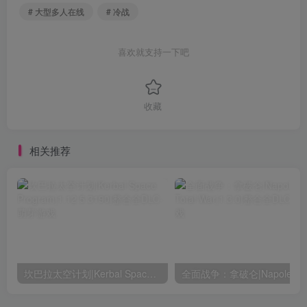
# 大型多人在线
# 冷战
喜欢就支持一下吧
收藏
相关推荐
坎巴拉太空计划|Kerbal Space Program|1.12.5.3190|整合全DLC
全面战争：