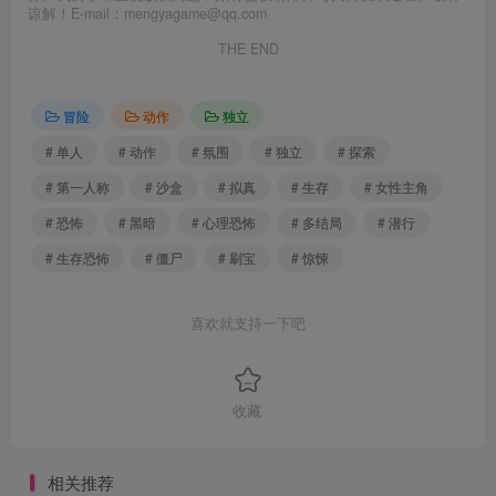
谅解！E-mail：mengyagame@qq.com
THE END
冒险
动作
独立
# 单人
# 动作
# 氛围
# 独立
# 探索
# 第一人称
# 沙盒
# 拟真
# 生存
# 女性主角
# 恐怖
# 黑暗
# 心理恐怖
# 多结局
# 潜行
# 生存恐怖
# 僵尸
# 刷宝
# 惊悚
喜欢就支持一下吧
收藏
相关推荐