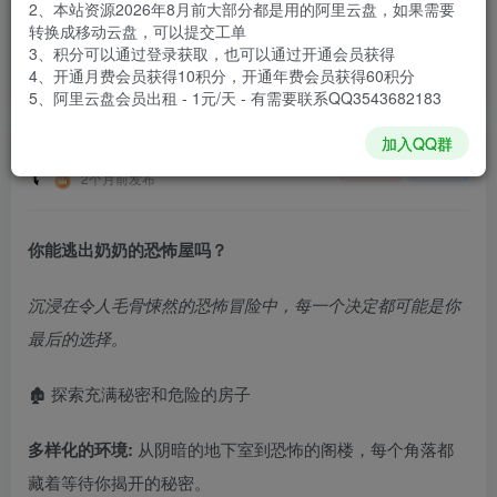
2、本站资源2026年8月前大部分都是用的阿里云盘，如果需要
登录购买
转换成移动云盘，可以提交工单
3、积分可以通过登录获取，也可以通过开通会员获得
安装包大小
3.37 GB
4、开通月费会员获得10积分，开通年费会员获得60积分
游戏本体大小
3.54 GB
5、阿里云盘会员出租 - 1元/天 - 有需要联系QQ3543682183
加入QQ群
谢箫生
关注
私信
2个月前发布
你能逃出奶奶的恐怖屋吗？
沉浸在令人毛骨悚然的恐怖冒险中，每一个决定都可能是你
最后的选择。
🏚️ 探索充满秘密和危险的房子
多样化的环境:
从阴暗的地下室到恐怖的阁楼，每个角落都
藏着等待你揭开的秘密。