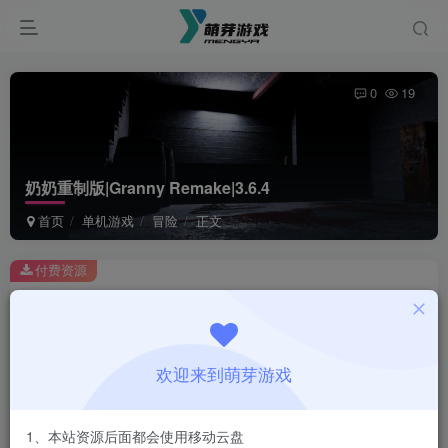
0
19
奶奶重制版|Granny Remake|3.6.4
首页
单机游戏
冒险
正文
付费资源
奶奶重制版|Granny Remake|3.6.4
此内容为付费资源，请付费后查看
1
欢迎来到萌芽游戏
￥
免费
会员
1、本站资源后面都会使用移动云盘