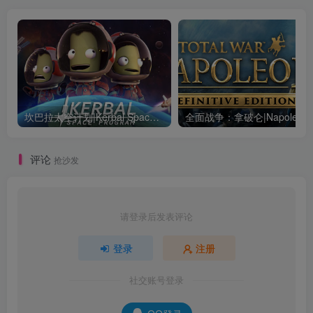
坎巴拉太空计划|Kerbal Space Program|1.12.5.3190|整合全DLC
全面战争：
评论
抢沙发
请登录后发表评论
登录
注册
社交账号登录