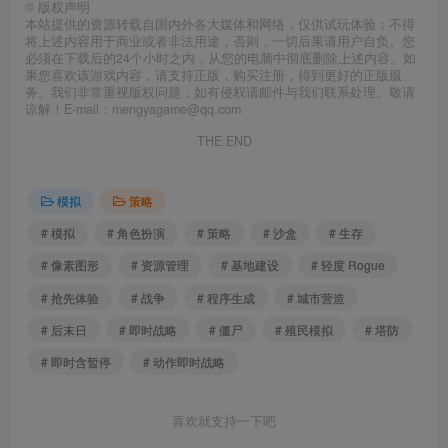
©
版权声明
本站提供的资源转载自国内外各大媒体和网络，仅供试玩体验；不得
将上述内容用于商业或者非法用途，否则，一切后果请用户自负。您
必须在下载后的24个小时之内，从您的电脑中彻底删除上述内容。如
果您喜欢该游戏内容，请支持正版，购买注册，得到更好的正版服
务。我们非常重视版权问题，如有侵权请邮件与我们联系处理。敬请
谅解！E-mail：mengyagame@qq.com
THE END
模拟
策略
# 模拟
# 角色扮演
# 策略
# 沙盒
# 生存
# 像素图形
# 资源管理
# 基地建设
# 轻度 Rogue
# 抢先体验
# 战争
# 程序生成
# 城市营造
# 后末日
# 即时战略
# 僵尸
# 殖民模拟
# 塔防
# 即时含暂停
# 动作即时战略
喜欢就支持一下吧