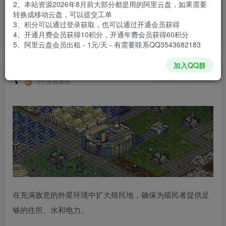
2、本站资源2026年8月前大部分都是用的阿里云盘，如果需要
登录购买
转换成移动云盘，可以提交工单
3、积分可以通过登录获取，也可以通过开通会员获得
安装包大小
309 MB
4、开通月费会员获得10积分，开通年费会员获得60积分
游戏本体大小
585.5 MB
5、阿里云盘会员出租 - 1元/天 - 有需要联系QQ3543682183
加入QQ群
谢箫生
关注
私信
2个月前发布
在充满敌意的外星环境中扩大殖民地，确保为殖民者提供足
够的住所、水和电力。