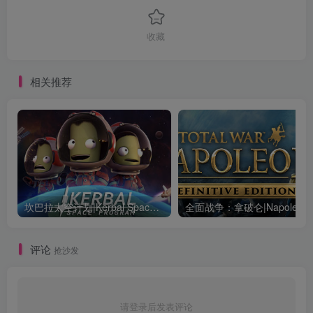
收藏
相关推荐
坎巴拉太空计划|Kerbal Space Program|1.12.5.3190|整合全DLC
全面战争：
评论
抢沙发
请登录后发表评论