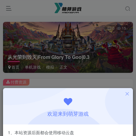
0
15
从光荣到毁灭|From Glory To Goo|0.3
首页
单机游戏
模拟
正文
付费资源
从光荣到毁灭|From Glory To Goo|0.3
此内容为付费资源，请付费后查看
1
欢迎来到萌芽游戏
￥
免费
会员
1、本站资源后面都会使用移动云盘