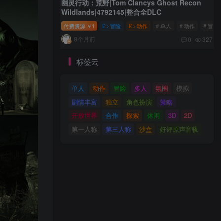
幽灵行动：荒野|Tom Clancys Ghost Recon
Wildlands|4792145|整合全DLC
付费资源
1
冒险
动作
# 单人
# 动作
# 冒险
￥
8个月前
0
327
标签云
单人
动作
冒险
多人
氛围
模拟
剧情丰富
独立
角色扮演
策略
开放世界
合作
探索
休闲
3D
2D
第一人称
第三人称
沙盒
好评原声音轨