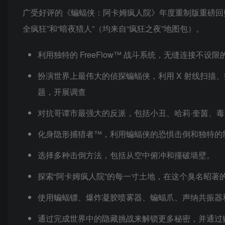
广受好评的《蝙蝠侠：阿卡姆疯人院》年度重制版重磅回归，
全疯狂”和“暗夜猎人”（均来自“疯狂之夜”地图包）。
利用独特的 FreeFlow™ 战斗系统，无缝连接不
扮演世界上最伟大的侦探蝙蝠侠，利用 X 射线扫描
题，开展调查
对抗哥谭市最强大的反派，包括小丑、哈莉·奎茵、
化身隐形捕猎者™，利用蝙蝠侠的恐惧击倒和独特的
选择多种击倒方法，包括从空中俯冲和撞破墙壁。
探索“阿卡姆疯人院”的每一寸土地，在这个臭名昭
使用蝙蝠镖、爆炸凝胶喷雾器、蝙蝠爪、声纳共振器
通过完成世界中的隐藏挑战来解锁更多秘密，并通过