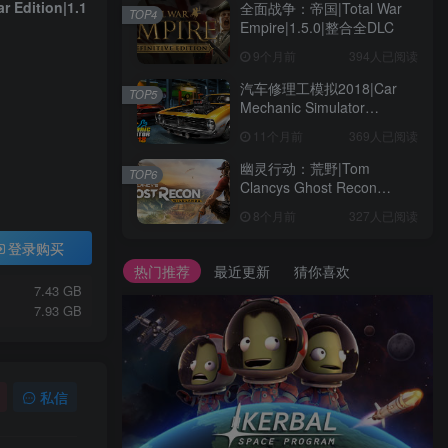
dition|1.1
全面战争：帝国|Total War
TOP4
Empire|1.5.0|整合全DLC
9个月前
394人已阅读
汽车修理工模拟2018|Car
TOP5
Mechanic Simulator
2018|1.6.8|整合全DLC
11个月前
369人已阅读
幽灵行动：荒野|Tom
TOP6
Clancys Ghost Recon
Wildlands|4792145|整合全
8个月前
327人已阅读
DLC
登录购买
热门推荐
最近更新
猜你喜欢
7.43 GB
7.93 GB
私信