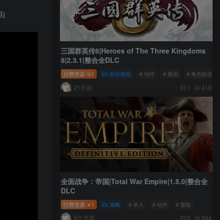
由
三国群英传8|Heroes of The Three Kingdoms
8|2.3.1|整合全DLC
付费资源
1
积分游戏
# 动作
# 模拟
# 角色扮演
21天前
1
410
全面战争：帝国|Total War Empire|1.5.0|整合全
DLC
付费资源
1
策略
# 单人
# 动作
# 冒险
￥
9个月前
0
394