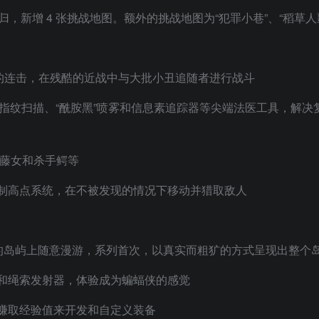
新增 4 张挑战地图。额外的挑战地图为“犯罪小巷”、“稻草人噩
设限的连击，在残酷的近战中与大批小丑追随者进行战斗
、指纹扫描、“酰胺黑”喷雾和信息素追踪器等尖端法医工具，解决
毒藤女和杀手鳄等
制高点系统，在不被发现的情况下移动并猎取敌人
著的岛屿上随意漫游，系列首次，以真实而粗犷的方式呈现出整个
和绳索发射器，体验成为蝙蝠侠的感觉
赚取经验值来开发和自定义装备