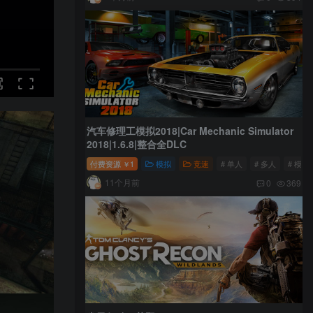
汽车修理工模拟2018|Car Mechanic Simulator
2018|1.6.8|整合全DLC
付费资源
1
模拟
竞速
# 单人
# 多人
# 模拟
￥
11个月前
0
369