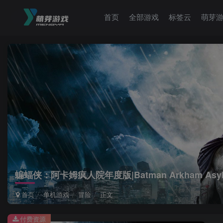
首页
全部游戏
标签云
萌芽
蝙蝠侠：阿卡姆疯人院年度版|Batman Arkham Asylum Ga
首页
单机游戏
冒险
正文
付费资源