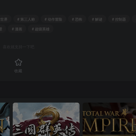
放世界
# 第三人称
# 动作冒险
# 恐怖
# 解谜
# 控制器
理
# 漫画
# 超级英雄
喜欢就支持一下吧
收藏