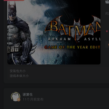
蝙
此
￥
安装包大小
游戏本体大小
谢箫生
11个月前发布