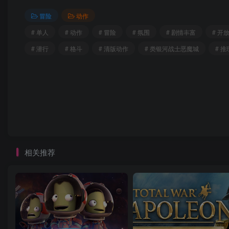
冒险
动作
# 单人
# 动作
# 冒险
# 氛围
# 剧情丰富
# 开
# 潜行
# 格斗
# 清版动作
# 类银河战士恶魔城
# 推
相关推荐