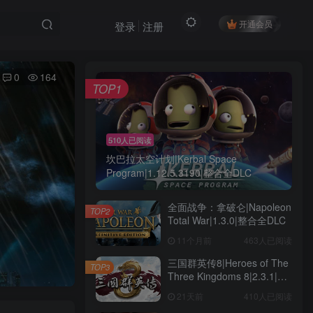
开通会员
登录
注册
0
164
TOP1
510人已阅读
坎巴拉太空计划|Kerbal Space
Program|1.12.5.3190|整合全DLC
全面战争：拿破仑|Napoleon
TOP2
Total War|1.3.0|整合全DLC
11个月前
463人已阅读
三国群英传8|Heroes of The
TOP3
Three Kingdoms 8|2.3.1|整
合全DLC
21天前
410人已阅读