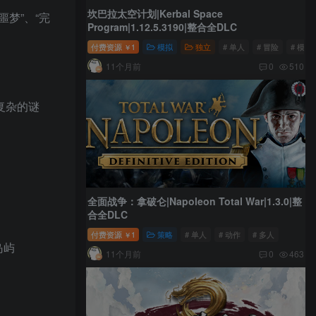
坎巴拉太空计划|Kerbal Space
梦”、“完
Program|1.12.5.3190|整合全DLC
付费资源
1
模拟
独立
# 单人
# 冒险
# 模拟
￥
11个月前
0
510
复杂的谜
全面战争：拿破仑|Napoleon Total War|1.3.0|整
合全DLC
付费资源
1
策略
# 单人
# 动作
# 多人
￥
岛屿
11个月前
0
463