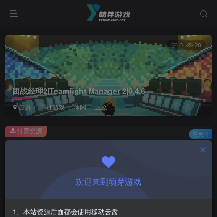
0
20
团战经理2|Teamfight Manager 2|0.4.6
首页
单机游戏
休闲
正文
付费资源
已售 1
团战经理2|Teamfight Manager 2|0.4.6
此内容为付费资源，请付费后查看
1
欢迎来到萌芽游戏
￥
免费
会员
1、本站资源后面都会使用移动云盘