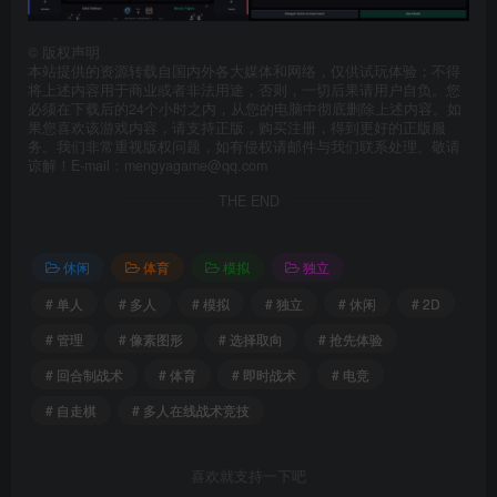
©
版权声明
本站提供的资源转载自国内外各大媒体和网络，仅供试玩体验；不得
将上述内容用于商业或者非法用途，否则，一切后果请用户自负。您
必须在下载后的24个小时之内，从您的电脑中彻底删除上述内容。如
果您喜欢该游戏内容，请支持正版，购买注册，得到更好的正版服
务。我们非常重视版权问题，如有侵权请邮件与我们联系处理。敬请
谅解！E-mail：mengyagame@qq.com
THE END
休闲
体育
模拟
独立
# 单人
# 多人
# 模拟
# 独立
# 休闲
# 2D
# 管理
# 像素图形
# 选择取向
# 抢先体验
# 回合制战术
# 体育
# 即时战术
# 电竞
# 自走棋
# 多人在线战术竞技
喜欢就支持一下吧