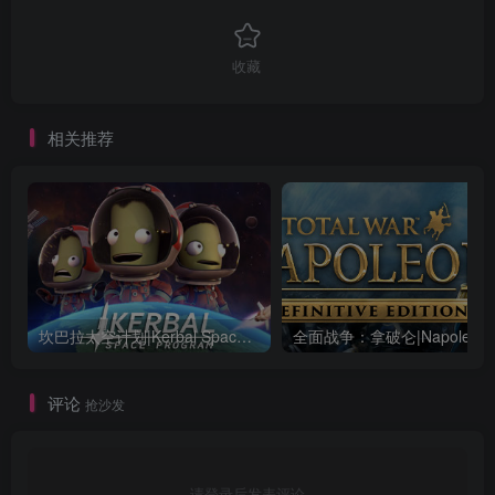
收藏
相关推荐
坎巴拉太空计划|Kerbal Space Program|1.12.5.3190|整合全DLC
全面战争：
评论
抢沙发
请登录后发表评论