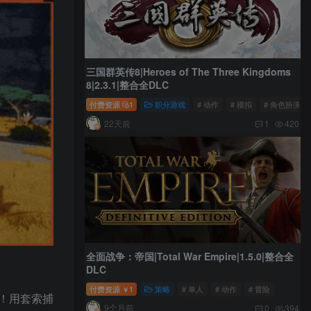
三国群英传8|Heroes of The Three Kingdoms
8|2.3.1|整合全DLC
付费资源
1
积分游戏
# 动作
# 模拟
# 角色扮演
22天前
1
420
全面战争：帝国|Total War Empire|1.5.0|整合全
DLC
付费资源
1
策略
# 单人
# 动作
# 冒险
￥
！用套索捕
9个月前
0
394