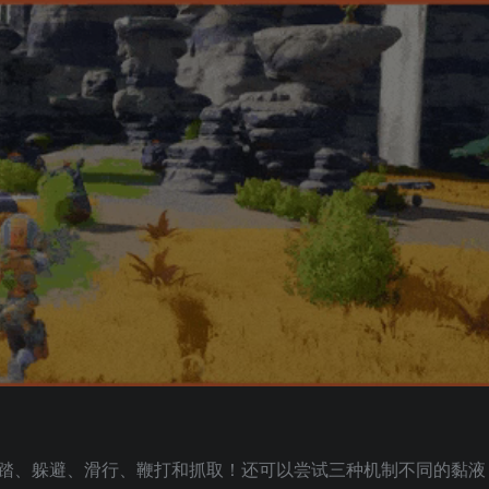
踏、躲避、滑行、鞭打和抓取！还可以尝试三种机制不同的黏液