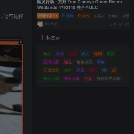
幽灵行动：荒野|Tom Clancys Ghost Recon
Wildlands|4792145|整合全DLC
…这可是解
付费资源
1
冒险
动作
# 单人
# 动作
# 冒险
￥
8个月前
0
328
标签云
单人
动作
冒险
多人
氛围
模拟
剧情丰富
独立
角色扮演
策略
开放世界
合作
探索
休闲
3D
2D
第一人称
第三人称
沙盒
好评原声音轨