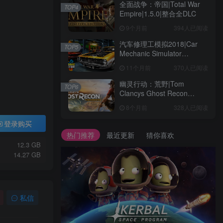
全面战争：帝国|Total War
TOP4
Empire|1.5.0|整合全DLC
9个月前
394人已阅读
汽车修理工模拟2018|Car
TOP5
Mechanic Simulator
2018|1.6.8|整合全DLC
11个月前
370人已阅读
幽灵行动：荒野|Tom
TOP6
Clancys Ghost Recon
Wildlands|4792145|整合全
8个月前
328人已阅读
DLC
登录购买
热门推荐
最近更新
猜你喜欢
12.3 GB
14.27 GB
私信