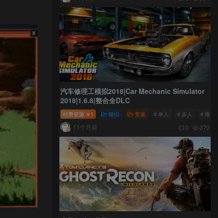
汽车修理工模拟2018|Car Mechanic Simulator
2018|1.6.8|整合全DLC
付费资源
1
模拟
竞速
# 单人
# 多人
# 模拟
￥
11个月前
0
370