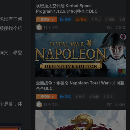
坎巴拉太空计划|Kerbal Space
Program|1.12.5.3190|整合全DLC
也没有任何
付费资源
1
模拟
独立
# 单人
# 冒险
# 模拟
￥
11个月前
顺便找个机
0
512
洞穴，攀登
全面战争：拿破仑|Napoleon Total War|1.3.0|整
合全DLC
付费资源
1
策略
# 单人
# 动作
# 多人
￥
个屏幕，体
11个月前
0
464