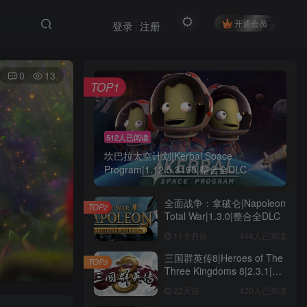
开通会员
登录
注册
0
13
TOP1
512人已阅读
坎巴拉太空计划|Kerbal Space
Program|1.12.5.3190|整合全DLC
全面战争：拿破仑|Napoleon
TOP2
Total War|1.3.0|整合全DLC
11个月前
464人已阅读
三国群英传8|Heroes of The
TOP3
Three Kingdoms 8|2.3.1|整
合全DLC
22天前
420人已阅读