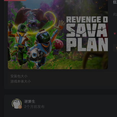
狂
此
￥
安装包大小
游戏本体大小
谢箫生
2个月前发布