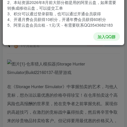
2、本站资源2026年8月前大部分都是用的阿里云盘，如果需要
登录购买
转换成移动云盘，可以提交工单
3、积分可以通过登录获取，也可以通过开通会员获得
安装包大小
11 GB
4、开通月费会员获得10积分，开通年费会员获得60积分
游戏本体大小
12.73 GB
5、阿里云盘会员出租 - 1元/天 - 有需要联系QQ3543682183
加入QQ群
谢箫生
关注
私信
1个月前发布
在《Storage Hunter Simulator》中掌握拍卖的艺术，与他人
竞标，想办法以最优惠的价格夺得珍宝！在仓库拍卖这个高
风险也高报酬的世界里，抢在竞争者之前掌握先机。展现你
的高超技巧，在激烈的竞标战中赢得拍卖，然后将辛苦争取
来的珍贵物品转卖给客户。但记得要用最优惠的价格买入，