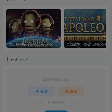
坎巴拉太空计划|Kerbal Space Program|1.12.5.3190|整合全DLC
全面战争：
评论
抢沙发
请登录后发表评论
登录
注册
社交账号登录