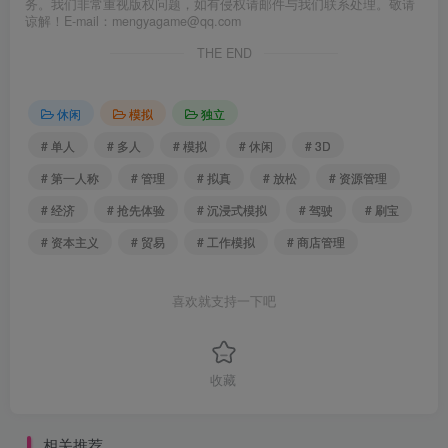
务。我们非常重视版权问题，如有侵权请邮件与我们联系处理。敬请
谅解！E-mail：mengyagame@qq.com
THE END
休闲
模拟
独立
# 单人
# 多人
# 模拟
# 休闲
# 3D
# 第一人称
# 管理
# 拟真
# 放松
# 资源管理
# 经济
# 抢先体验
# 沉浸式模拟
# 驾驶
# 刷宝
# 资本主义
# 贸易
# 工作模拟
# 商店管理
喜欢就支持一下吧
收藏
相关推荐