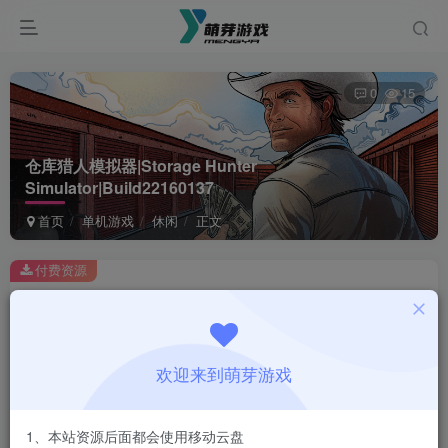
0
15
仓库猎人模拟器|Storage Hunter
Simulator|Build22160137
首页
单机游戏
休闲
正文
付费资源
仓库猎人模拟器|Storage Hunter Simulator|Build22160137
此内容为付费资源，请付费后查看
1
欢迎来到萌芽游戏
￥
免费
会员
1、本站资源后面都会使用移动云盘