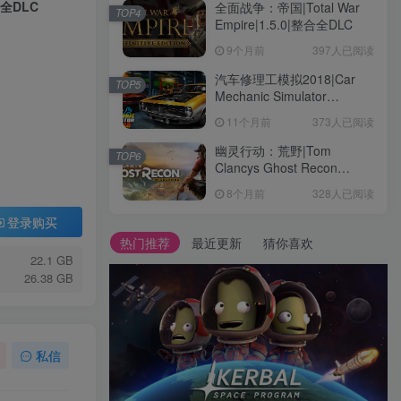
整合全DLC
全面战争：帝国|Total War
TOP4
Empire|1.5.0|整合全DLC
9个月前
397人已阅读
汽车修理工模拟2018|Car
TOP5
Mechanic Simulator
2018|1.6.8|整合全DLC
11个月前
373人已阅读
幽灵行动：荒野|Tom
TOP6
Clancys Ghost Recon
Wildlands|4792145|整合全
8个月前
328人已阅读
DLC
登录购买
热门推荐
最近更新
猜你喜欢
22.1 GB
26.38 GB
私信