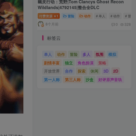
幽灵行动：荒野|Tom Clancys Ghost Recon
Wildlands|4792145|整合全DLC
付费资源
1
冒险
动作
# 单人
# 动作
# 冒险
￥
8个月前
0
328
标签云
单人
动作
冒险
多人
氛围
模拟
剧情丰富
独立
角色扮演
策略
开放世界
合作
探索
休闲
3D
2D
第一人称
第三人称
沙盒
好评原声音轨