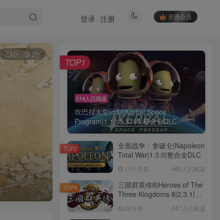
开通会员
登录
注册
0
29
TOP1
514人已阅读
坎巴拉太空计划|Kerbal Space
Program|1.12.5.3190|整合全DLC
全面战争：拿破仑|Napoleon
TOP2
Total War|1.3.0|整合全DLC
11个月前
465人已阅读
三国群英传8|Heroes of The
TOP3
Three Kingdoms 8|2.3.1|整
合全DLC
24天前
447人已阅读