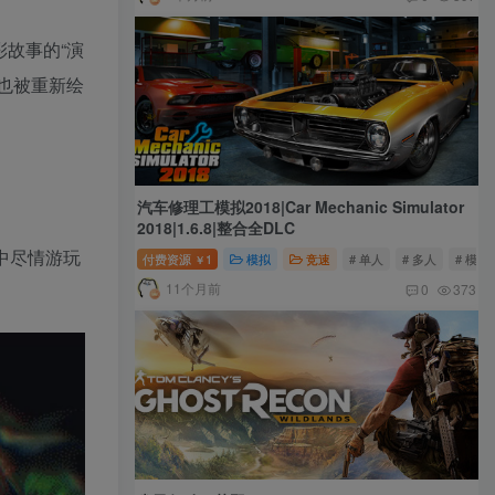
故事的“演
也被重新绘
汽车修理工模拟2018|Car Mechanic Simulator
2018|1.6.8|整合全DLC
中尽情游玩
付费资源
1
模拟
竞速
# 单人
# 多人
# 模拟
￥
11个月前
0
373