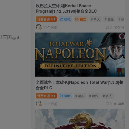
坎巴拉太空计划|Kerbal Space
Program|1.12.5.3190|整合全DLC
付费资源
1
模拟
独立
# 单人
# 冒险
# 模拟
￥
11个月前
0
514
《三国志8
全面战争：拿破仑|Napoleon Total War|1.3.0|整
合全DLC
付费资源
1
策略
# 单人
# 动作
# 多人
￥
11个月前
0
465