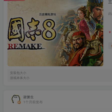
三
此
￥
安装包大小
游戏本体大小
谢箫生
1个月前发布