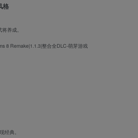
风格
武将养成。
重现经典。