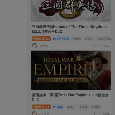
三国群英传8|Heroes of The Three Kingdoms
8|2.3.1|整合全DLC
付费资源
1
积分游戏
# 动作
# 模拟
# 角色扮演
24天前
1
447
全面战争：帝国|Total War Empire|1.5.0|整合全
DLC
付费资源
1
策略
# 单人
# 动作
# 冒险
￥
9个月前
0
397