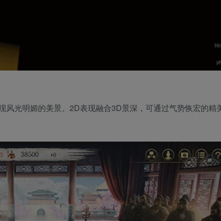
现风光明媚的美景。2D表现融合3D景深，可通过气势恢宏的精