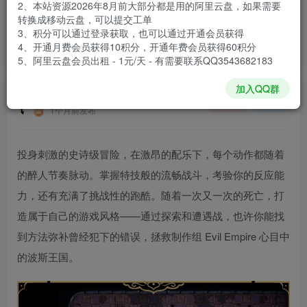
2、本站资源2026年8月前大部分都是用的阿里云盘，如果需要
登录购买
转换成移动云盘，可以提交工单
3、积分可以通过登录获取，也可以通过开通会员获得
安装包大小
1.19 GB
4、开通月费会员获得10积分，开通年费会员获得60积分
游戏本体大小
1.49 GB
5、阿里云盘会员出租 - 1元/天 - 有需要联系QQ3543682183
加入QQ群
谢箫生
关注
私信
1个月前发布
投身刺激的史诗级冒险，在激昂的配乐下，每个动作都随着
的醉人节奏脉动。掌握特技般的流畅战斗，考验你的反应能
力，还有充满了挑战性的跑酷。随着一次又一次的死亡，打
造属于自己的游戏风格——通过探索和遭遇战，也许你能找
到方法弥补曾经犯下的错误，拯救制作组 Evil Empire 心目中
的波斯王国。