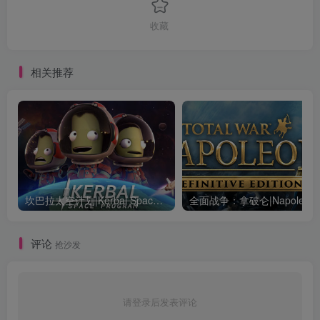
收藏
相关推荐
坎巴拉太空计划|Kerbal Space Program|1.12.5.3190|整合全DLC
全面战争：
评论
抢沙发
请登录后发表评论