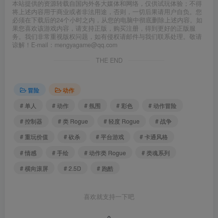
本站提供的资源转载自国内外各大媒体和网络，仅供试玩体验；不得
将上述内容用于商业或者非法用途，否则，一切后果请用户自负。您
必须在下载后的24个小时之内，从您的电脑中彻底删除上述内容。如
果您喜欢该游戏内容，请支持正版，购买注册，得到更好的正版服
务。我们非常重视版权问题，如有侵权请邮件与我们联系处理。敬请
谅解！E-mail：mengyagame@qq.com
THE END
冒险
动作
# 单人
# 动作
# 氛围
# 彩色
# 动作冒险
# 控制器
# 类 Rogue
# 轻度 Rogue
# 战争
# 重玩价值
# 砍杀
# 平台游戏
# 卡通风格
# 情感
# 手绘
# 动作类 Rogue
# 类魂系列
# 横向滚屏
# 2.5D
# 跑酷
喜欢就支持一下吧