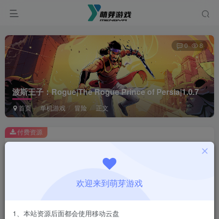
0
8
波斯王子：Rogue|The Rogue Prince of Persia|1.0.7
首页
单机游戏
冒险
正文
付费资源
波斯王子：Rogue|The Rogue Prince of Persia|1.0.7
此内容为付费资源，请付费后查看
1
欢迎来到萌芽游戏
￥
免费
会员
1、本站资源后面都会使用移动云盘