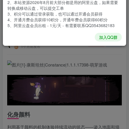
2、本站资源2026年8月前大部分都是用的阿里云盘，如果需要
登录购买
转换成移动云盘，可以提交工单
3、积分可以通过登录获取，也可以通过开通会员获得
安装包大小
1.4 GB
4、开通月费会员获得10积分，开通年费会员获得60积分
游戏本体大小
1.62 GB
5、阿里云盘会员出租 - 1元/天 - 有需要联系QQ3543682183
加入QQ群
谢箫生
关注
私信
1个月前发布
化身颜料
利用基于颜料的机制体验持续流动的状态——渗入地面和墙