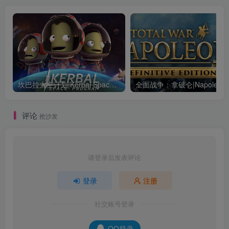
坎巴拉太空计划|Kerbal Space Program|1.12.5.3190|整合全DLC
全面战争：
评论
抢沙发
请登录后发表评论
登录
注册
社交账号登录
QQ登录