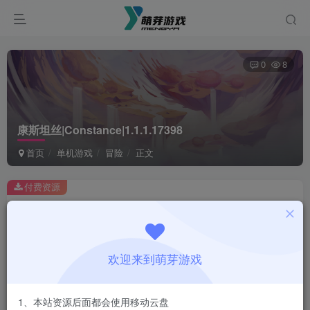
0
8
康斯坦丝|Constance|1.1.1.17398
首页
单机游戏
冒险
正文
付费资源
康斯坦丝|Constance|1.1.1.17398
此内容为付费资源，请付费后查看
1
欢迎来到萌芽游戏
￥
免费
会员
1、本站资源后面都会使用移动云盘