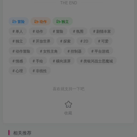
THE END
冒险
动作
独立
# 单人
# 动作
# 冒险
# 氛围
# 剧情丰富
# 独立
# 开放世界
# 探索
# 2D
# 可爱
# 动作冒险
# 女性主角
# 控制器
# 平台游戏
# 情感
# 手绘
# 横向滚屏
# 类银河战士恶魔城
# 心理
# 非线性
喜欢就支持一下吧
收藏
相关推荐