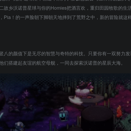
故乡沃诺普星球与你的Homies把酒言欢，重归田园牧歌的生
，Pia！的一声脸朝下脚朝天地摔到了荒野之中，新的冒险就这
竖八的颜值下是无尽的智慧与奇特的科技。只要你有一双努力发
他们搭建起友谊的航空母舰，一同去探索沃诺普的星辰大海。