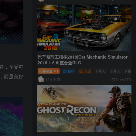
汽车修理工模拟2018|Car Mechanic Simulator
2018|1.6.8|整合全DLC
静，享受每
付费资源
1
模拟
竞速
# 单人
# 多人
# 模拟
￥
，而是美好
11个月前
0
370