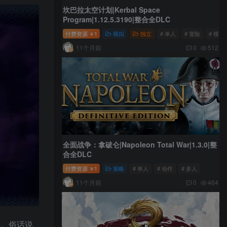
坎巴拉太空计划|Kerbal Space
Program|1.12.5.3190|整合全DLC
付费资源
1
模拟
独立
# 单人
# 冒险
# 模拟
￥
11个月前
0
512
全面战争：拿破仑|Napoleon Total War|1.3.0|整
合全DLC
付费资源
1
策略
# 单人
# 动作
# 多人
￥
11个月前
0
464
尽。俗话说