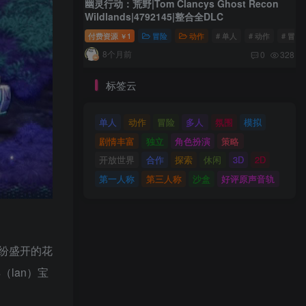
幽灵行动：荒野|Tom Clancys Ghost Recon
Wildlands|4792145|整合全DLC
付费资源
1
冒险
动作
# 单人
# 动作
# 冒险
￥
8个月前
0
328
标签云
单人
动作
冒险
多人
氛围
模拟
剧情丰富
独立
角色扮演
策略
开放世界
合作
探索
休闲
3D
2D
第一人称
第三人称
沙盒
好评原声音轨
纷盛开的花
lan）宝