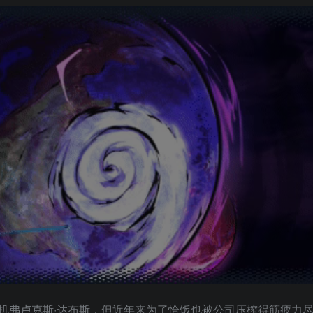
机弗卢克斯·达布斯，但近年来为了恰饭也被公司压榨得筋疲力