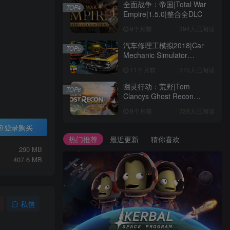
全面战争：帝国|Total War
TOP4
Empire|1.5.0|整合全DLC
9个月前
394人已阅读
汽车修理工模拟2018|Car
TOP5
Mechanic Simulator
2018|1.6.8|整合全DLC
11个月前
370人已阅读
幽灵行动：荒野|Tom
TOP6
Clancys Ghost Recon
Wildlands|4792145|整合全
8个月前
328人已阅读
DLC
登录购买
热门推荐
最近更新
猜你喜欢
290 MB
407.6 MB
私信