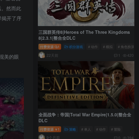
活。然而此
样揭开了序
三国群英传8|Heroes of The Three Kingdoms
8|2.3.1|整合全DLC
付费资源
1
积分游戏
# 动作
# 模拟
# 角色扮演
22天前
1
420
现美的眼
全面战争：帝国|Total War Empire|1.5.0|整合全
DLC
付费资源
1
策略
# 单人
# 动作
# 冒险
￥
9个月前
0
394