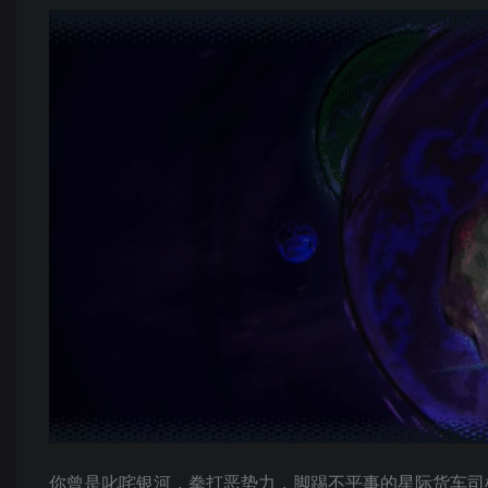
你曾是叱咤银河，拳打恶势力，脚踢不平事的星际货车司