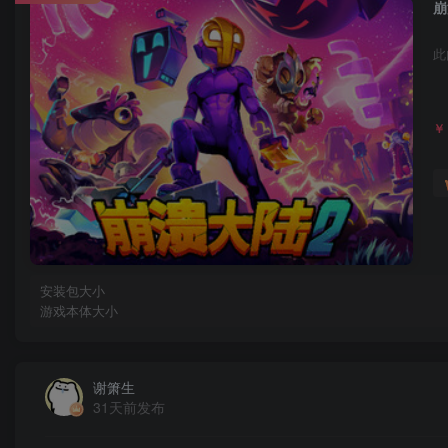
崩
此
￥
安装包大小
游戏本体大小
谢箫生
31天前发布