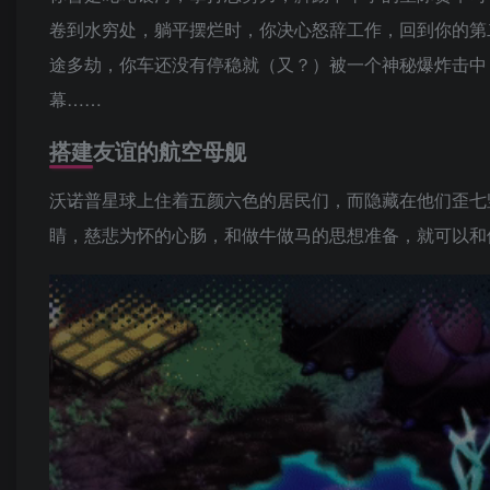
卷到水穷处，躺平摆烂时，你决心怒辞工作，回到你的第二
途多劫，你车还没有停稳就（又？）被一个神秘爆炸击中
幕……
搭建友谊的航空母舰
沃诺普星球上住着五颜六色的居民们，而隐藏在他们歪七
睛，慈悲为怀的心肠，和做牛做马的思想准备，就可以和