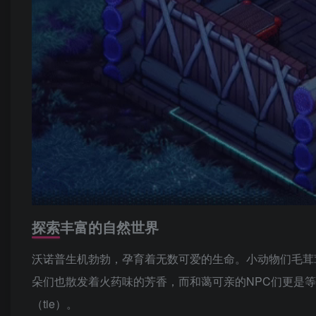
探索丰富的自然世界
沃诺普生机勃勃，孕育着无数可爱的生命。小动物们毛茸
朵们也散发着火药味的芳香，而和蔼可亲的NPC们更是等不
（tie）。