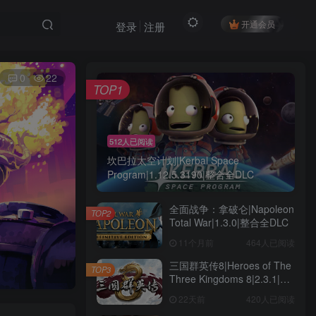
开通会员
登录
注册
0
22
TOP1
512人已阅读
坎巴拉太空计划|Kerbal Space
Program|1.12.5.3190|整合全DLC
全面战争：拿破仑|Napoleon
TOP2
Total War|1.3.0|整合全DLC
11个月前
464人已阅读
三国群英传8|Heroes of The
TOP3
Three Kingdoms 8|2.3.1|整
合全DLC
22天前
420人已阅读